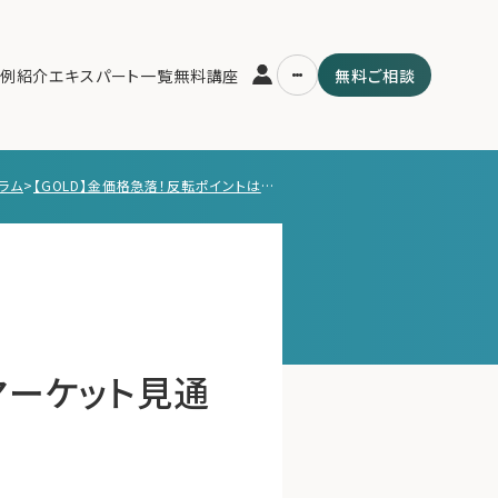
例紹介
エキスパート一覧
無料講座
無料ご相談
ラム
>
【GOLD】金価格急落！反転ポイントは？【2/2 マーケット見通し】
運営会社
用の流れ・プラン
ファミリーオフィスとは
スパート一覧
関連書籍
ム
メールマガジン登録
よくある質問
 マーケット見通