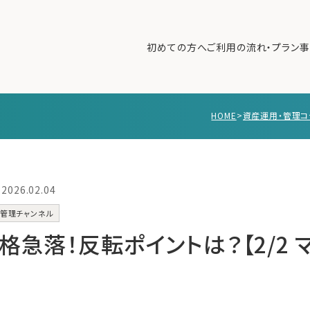
初めての方へ
ご利用の流れ・プラン
事
HOME
>
資産運用・管理コ
初めての方へ
ご利
事例紹介
エキ
無料講座
コラ
2026.02.04
利用者の声
管理チャンネル
無料ご相談
ログイン
価格急落！反転ポイントは？【2/2