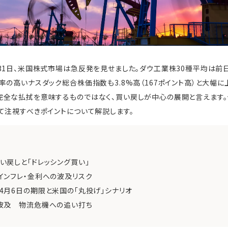
1日、米国株式市場は急反発を見せました。ダウ工業株30種平均は前日比
率の高いナスダック総合株価指数も3.8%高（167ポイント高）と大幅に
完全な払拭を意味するものではなく、買い戻しが中心の展開と言えます。
て注視すべきポイントについて解説します。
戻しと「ドレッシング買い」
インフレ・金利への波及リスク
月6日の期限と米国の「丸投げ」シナリオ
波及 物流危機への追い打ち