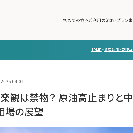
初めての方へ
ご利用の流れ・プラン
事
HOME
>
資産運用・管理コ
初めての方へ
ご利
事例紹介
エキ
無料講座
コラ
2026.04.01
利用者の声
楽観は禁物？ 原油高止まりと
無料ご相談
ログイン
相場の展望