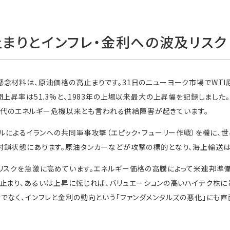
まりとインフレ・金利への波及リスク
念材料は、原油価格の高止まりです。31日のニューヨーク市場でWTI原油
間上昇率は51.3%と、1983年の上場以来最大の上昇幅を記録しました
70年代のエネルギー危機以来とも言われる供給障害が起きています。
エルによるイランへの共同軍事攻撃（エピック・フューリー作戦）を機に、
鎖状態にあります。原油タンカーなどが攻撃の標的となり、海上輸送は
リスクを急激に高めています。エネルギー価格の高騰によって米連邦準備
止まり、あるいは上昇に転じれば、バリュエーションの高いハイテク株に
でなく、インフレと金利の動向という「ファンダメンタルズの悪化」にも直