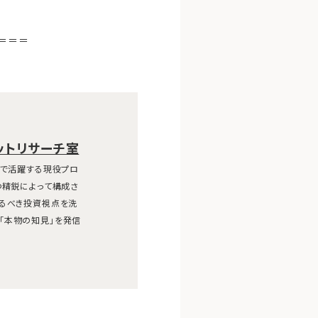
＝＝＝
ットリサーチ室
線で活躍する現役プロ
つ精鋭によって構成さ
えるべき投資視点を洗
「本物の知見」を発信