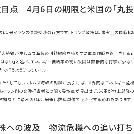
目点 4月6日の期限と米国の「丸投
は、米イランの停戦交渉の行方です。トランプ政権は、事実上の停戦協
ンプ大統領がホルムズ海峡の封鎖解除を待たずに軍事作戦を終了させる可
要はない」と述べ、エネルギー自給率の高い米国は直接的な打撃が少ない
で行うよう迫っています。
たとしても、ホルムズ海峡の封鎖が長引けば、世界的なエネルギー危機
長らイラン側の交渉担当者との間で妥協点が見出せず、米軍が地上部隊の
の占拠などに踏み切れば、紛争は数年単位で泥沼化する恐れもあります。
本株への波及 物流危機への追い打ち