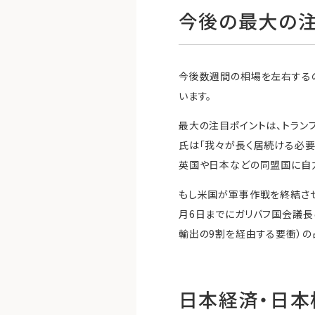
今後の最大の注
今後数週間の相場を左右するの
います。
最大の注目ポイントは、トラ
氏は「我々が長く居続ける必
英国や日本などの同盟国に自力
もし米国が軍事作戦を終結させ
月6日までにガリバフ国会議
輸出の9割を経由する要衝）
日本経済・日