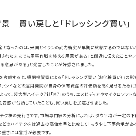
景 買い戻しと「ドレッシング買い」
金となったのは、米国とイランの武力衝突が早期に終結するのではないか
されたままでも軍事作戦を終える用意がある」と側近に伝えたことや、
る意思がある」と発言したことが好感されました。
グを考慮すると、機関投資家による「ドレッシング買い（お化粧買い）」の
、ファンドなどの運用機関が自身の保有資産の評価額を高く見せるため
よって、超大型ハイテク7社「M7」のうち、エヌビディアやマイクロソフト
割安感が台頭していたことも、買い戻しを加速させました。
イテク株の先行きです。市場専門家の分析によれば、ダウ平均が一定の
などのハイテク株は過去の高値水準と比較して「もう少し下落余地がある
の重さには警戒が必要です。