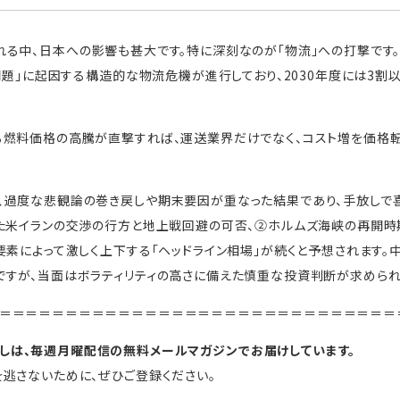
る中、日本への影響も甚大です。特に深刻なのが「物流」への打撃です。
年問題」に起因する構造的な物流危機が進行しており、2030年度には3
る燃料価格の高騰が直撃すれば、運送業界だけでなく、コスト増を価格
、過度な悲観論の巻き戻しや期末要因が重なった結果であり、手放しで
た米イランの交渉の行方と地上戦回避の可否、②ホルムズ海峡の再開時
要素によって激しく上下する「ヘッドライン相場」が続くと予想されます。
すが、当面はボラティリティの高さに備えた慎重な投資判断が求められ
＝＝＝＝＝＝＝＝＝＝＝＝＝＝＝＝＝＝＝＝＝＝＝＝＝＝＝＝＝＝
しは、毎週月曜配信の無料メールマガジンでお届けしています。
逃さないために、ぜひご登録ください。