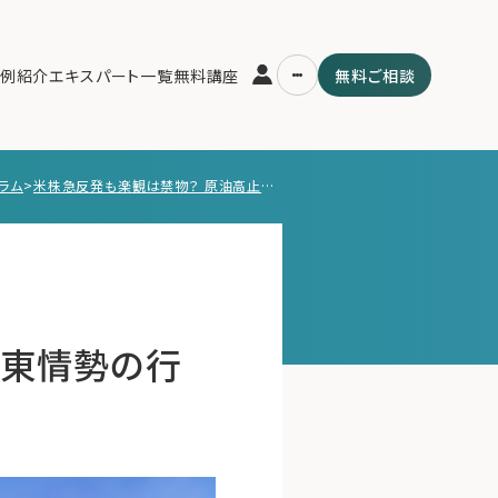
例紹介
エキスパート一覧
無料講座
無料ご相談
ラム
>
米株急反発も楽観は禁物？ 原油高止まりと中東情勢の行方が握る4月相場の展望
運営会社
用の流れ・プラン
ファミリーオフィスとは
スパート一覧
関連書籍
ム
メールマガジン登録
よくある質問
中東情勢の行