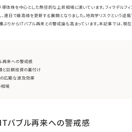
は半導体株を中心とした熱狂的な上昇相場に沸いています。フィラデルフィ
到達し、連日で最高値を更新する展開となりました。地政学リスクという逆
騰ぶりからITバブル再来との警戒論も高まっています。本記事では、現
ブル再来への警戒感
績と巨額投資の裏付け
の広範な波及効果
の相場
ITバブル再来への警戒感