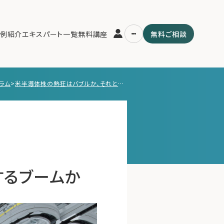
例紹介
エキスパート一覧
無料講座
無料ご相談
ラム
>
米半導体株の熱狂はバブルか、それとも持続するブームか
運営会社
用の流れ・プラン
ファミリーオフィスとは
スパート一覧
関連書籍
ム
メールマガジン登録
よくある質問
するブームか