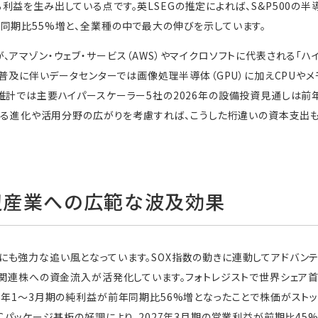
益を生み出している点です。英LSEGの推定によれば、S&P500の半導
同期比55%増と、全業種の中で最大の伸びを示しています。
、アマゾン・ウェブ・サービス（AWS）やマイクロソフトに代表される「ハ
の普及に伴いデータセンターでは画像処理半導体（GPU）に加えCPUや
推計では主要ハイパースケーラー5社の2026年の設備投資見通しは前年比
らなる進化や活用分野の広がりを考慮すれば、こうした桁違いの資本支出
辺産業への広範な波及効果
も強力な追い風となっています。SOX指数の動きに連動してアドバンテ
体関連株への資金流入が活発化しています。フォトレジストで世界シェア首
6年1〜3月期の純利益が前年同期比56%増となったことで株価がスト
ICパッケージ基板の好調により、2027年3月期の営業利益が前期比45