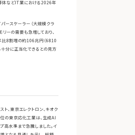
体などIT業における2026年
イパースケーラー（大規模クラ
メモリーの需要も急増しており、
8割増の約106兆円（6810
も十分に正当化できるとの見方
スト、東京エレクトロン、キオク
位の東京応化工業は、生成AI
ップ高水準まで急騰しました。イ
%増となる見通しを示し、総額