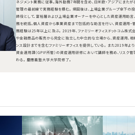
ネジメント業務に従事。海外勤務7年間を含め、日米欧・アジアにまたが
管理の最前線で実務経験を積む。 帰国後は、上場企業グループ傘下の
締役として、富裕層および上場企業オーナーを中心とした資産運用助言、
務を統括。個人資産から事業資産まで包括的な助言を行い、資産運用・
務経験は25年以上に及ぶ。 2019年、ファミリーオフィスドットコム株
や金融商品の販売から完全に独立した中立的な立場から、資産運用、相
ンス設計までを含むファミリーオフィスを提供している。 また2019年よ
資金運用課（GPIF所管）の資産運用研修において講師を務め、リスク
わる。 慶應義塾大学大学院修了。