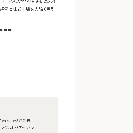
ョーンズ氏が「AIによる強気相
界経済と株式市場を力強く牽引
＝＝＝
＝＝＝
Generale信託銀行、
ートバンキングおよびアセットマ