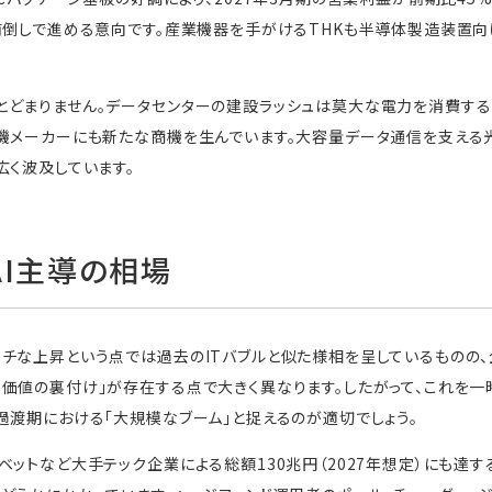
前倒しで進める意向です。産業機器を手がけるTHKも半導体製造装置
とどまりません。データセンターの建設ラッシュは莫大な電力を消費する
機メーカーにも新たな商機を生んでいます。大容量データ通信を支える
広く波及しています。
AI主導の相場
チな上昇という点では過去のITバブルと似た様相を呈しているものの
価値の裏付け」が存在する点で大きく異なります。したがって、これを一
過渡期における「大規模なブーム」と捉えるのが適切でしょう。
ベットなど大手テック企業による総額130兆円（2027年想定）にも達す