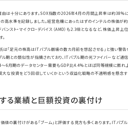
由は十分にあります。SOX指数の2026年4月の月間上昇率は約38%に
番目の高水準を記録しました。経営危機にあったはずのインテルの株価が約
アドバンスト・マイクロ・デバイス（AMD）も2.3倍となるなど、株価上
す。
氏は「足元の株高はITバブル崩壊の数カ月前を想起させる」と強い警告
ル期との類似性が指摘されており、ITバブル期の光ファイバーなど通信
5年4〜6月期のデータセンター需要もGDP比4.4%とほぼ同等規模に膨
莫大な投資をどう回収していくかという収益化戦略の不透明感を懸念す
する業績と巨額投資の裏付け
価値の裏付けがある「ブーム」と評価する見方も多くあります。ITバブ