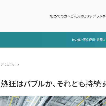
初めての方へ
ご利用の流れ・プラン
事
HOME
>
資産運用・管理コ
初めての方へ
ご利
事例紹介
エキ
無料講座
コラ
2026.05.12
利用者の声
無料ご相談
ログイン
熱狂はバブルか、それとも持続