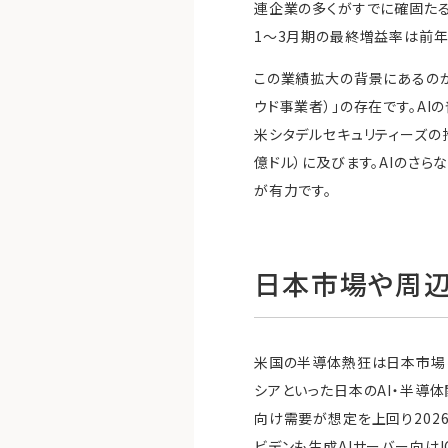
連企業の多くがすでに確固たる利
1〜3月期の最終増益率は前年
この業績拡大の背景にあるのが
ウド事業者）」の存在です。AI
米シタデルセキュリティーズの
億ドル）に及びます。AIのさ
が有力です。
日本市場や周
米国の半導体熱狂は日本市場に
シアといった日本のAI・半導
向け需要が想定を上回り202
ビデンも生成AIサーバー向け