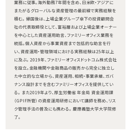
業務に従事。海外勤務7年間を含め、日米欧・アジアに
またがるグローバルな資産管理の最前線で実務経験を
積む。 帰国後は、上場企業グループ傘下の投資顧問会
社の代表取締役として、富裕層および上場企業オーナー
を中心とした資産運用助言、ファミリーオフィス業務を
統括。個人資産から事業資産まで包括的な助言を行
い、資産運用・管理領域における実務経験は25年以上
に及ぶ。 2019年、ファミリーオフィスドットコム株式会社
を設立。金融機関や金融商品の販売から完全に独立し
た中立的な立場から、資産運用、相続・事業承継、ガバ
ナンス設計までを含むファミリーオフィスを提供してい
る。 また2019年より、厚生労働省 年金局 資金運用課
（GPIF所管）の資産運用研修において講師を務め、リス
ク管理手法の普及にも携わる。 慶應義塾大学大学院修
了。