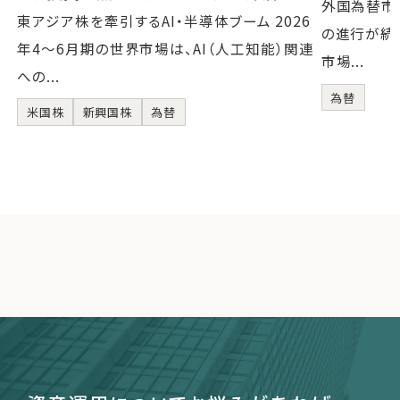
外国為替市
東アジア株を牽引するAI・半導体ブーム 2026
の進行が続い
年4〜6月期の世界市場は、AI（人工知能）関連
市場...
への...
為替
米国株
新興国株
為替