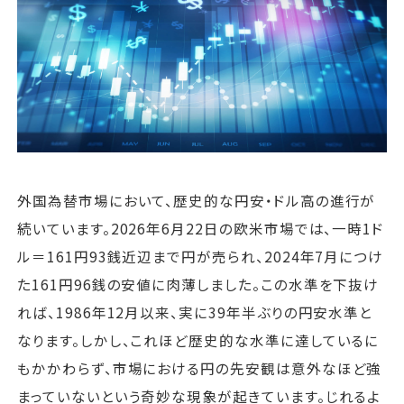
運営会社
ファミリーオフィスとは
関連書籍
メールマガジン登録
よくある質問
外国為替市場において、歴史的な円安・ドル高の進行が
続いています。2026年6月22日の欧米市場では、一時1ド
ル＝161円93銭近辺まで円が売られ、2024年7月につけ
た161円96銭の安値に肉薄しました。この水準を下抜け
れば、1986年12月以来、実に39年半ぶりの円安水準と
なります。しかし、これほど歴史的な水準に達しているに
もかかわらず、市場における円の先安観は意外なほど強
まっていないという奇妙な現象が起きています。じれるよ