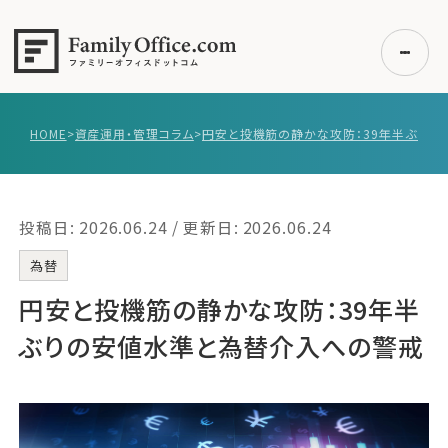
HOME
>
資産運用・管理コラム
>
初めての方へ
ご利用の流れ・プラン
投稿日: 2026.06.24 / 更新日: 2026.06.24
事例紹介
エキスパート一覧
為替
無料講座
円安と投機筋の静かな攻防：39年半
コラム
ぶりの安値水準と為替介入への警戒
利用者の声
無料ご相談
ログイン