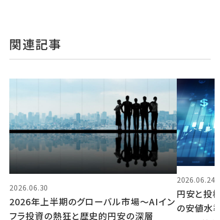
関連記事
2026.06.24
2026.06.30
円安と投機
2026年上半期のグローバル市場～AIイン
の安値水
フラ投資の熱狂と歴史的円安の深層