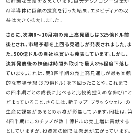
の好調な業績を支えています。巨大テクノロジー企業が
AI半導体に巨額の投資を行った結果、エヌビディアの収
益は大きく拡大しました。
さらに、次期8～10月期の売上高見通しは325億ドル前
後とされ、市場予想を上回る見通しが発表されました。ま
た、500億ドルの自社株買いも発表しています。しかし、
決算発表後の株価は時間外取引で最大8％程度下落し
ています。
これは、第3四半期の売上高見通しが最も楽観
的な市場予想（379億ドル）を下回ったことや、これまで
の四半期ごとの成長に比べると比較的控えめな伸びにと
どまっていること、さらには、新チップ「ブラックウェル」の
生産に課題があるとの示唆が影響しています。同社は、第
4四半期にこのチップが数十億ドルの売上増に貢献する
としていますが、投資家の間では懸念が広がっています。