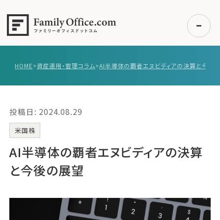
HOME
>
資産運用・管理コラム
>
AI半導体の覇者エヌビディアの決算と今後
初めての方へ
ご利用の流れ・プラン
投稿日: 2024.08.29
事例紹介
エキスパート一覧
米国株
無料講座
AI半導体の覇者エヌビディアの決算
コラム
と今後の展望
利用者の声
無料ご相談
ログイン