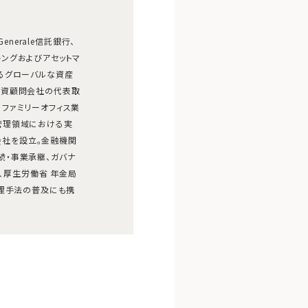
Generale信託銀行、
ートバンキングおよびアセットマ
るグローバルな資産
投資顧問会社の代表取
ファミリーオフィス業
管理領域における実
式会社を設立。金融機関
続・事業承継、ガバナ
り、厚生労働省 年金局
管理手法の普及にも携