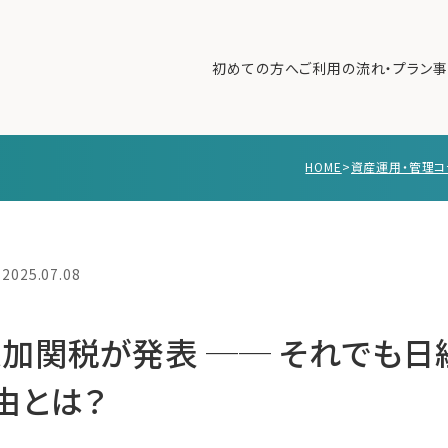
初めての方へ
ご利用の流れ・プラン
事
HOME
>
資産運用・管理コ
初めての方へ
ご利
事例紹介
エキ
無料講座
コラ
2025.07.08
利用者の声
無料ご相談
ログイン
加関税が発表 ── それでも
由とは？