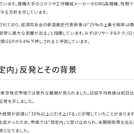
ています。建機大手のコマツや工作機械メーカーのDMG森精機、牧野フ
する方針を示しています。
されており、経済同友会の新浪剛史代表幹事は「25%の上乗せ税率は吸
非常に甚大な影響が出る」と指摘しています。みずほリサーチ&テクノ
質GDPが0.4%下押しされると予測しています。
定内」反発とその背景
の東京株式市場では意外な展開が見られました。日経平均株価は前日比101
、反発を示しました。
大統領が前週に「30%以上に引き上げる」と示唆していたことがあります
も低かったため、市場では「想定内」と受け止められ、米関税政策を巡る
勢となりました。