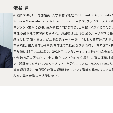
渋谷 豊
邦銀にてキャリアを開始後、大学院修了を経てCitibank N.A.、Societe 
Societe Generale Bank & Trust Singapore にて、プライベ
ネジメント業務に従事。海外勤務7年間を含め、日米欧・アジアにまたが
管理の最前線で実務経験を積む。 帰国後は、上場企業グループ傘下の
締役として、富裕層および上場企業オーナーを中心とした資産運用助言、
務を統括。個人資産から事業資産まで包括的な助言を行い、資産運用・
務経験は25年以上に及ぶ。 2019年、ファミリーオフィスドットコム株
や金融商品の販売から完全に独立した中立的な立場から、資産運用、相
ンス設計までを含むファミリーオフィスを提供している。 また2019年よ
資金運用課（GPIF所管）の資産運用研修において講師を務め、リスク
わる。 慶應義塾大学大学院修了。