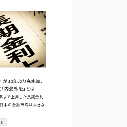
が30年ぶり高水準、
く「内憂外患」とは
水準まで上昇した長期金利
日、日本の金融市場は大きな
.
利）