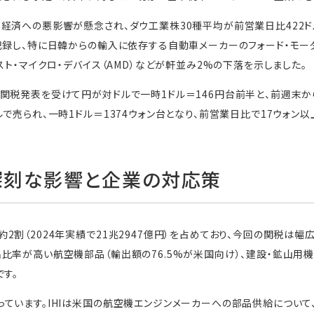
経済への悪影響が懸念され、ダウ工業株30種平均が前営業日比422ドル
記録し、特に日韓からの輸入に依存する自動車メーカーのフォード・モー
スト・マイクロ・デバイス（AMD）などが軒並み2%の下落を示しました。
関税発表を受けて円が対ドルで一時1ドル＝146円台前半と、前週末か
で売られ、一時1ドル＝1374ウォン台となり、前営業日比で17ウォン以
深刻な影響と企業の対応策
2割（2024年実績で21兆2947億円）を占めており、今回の関税は幅
比率が高い航空機部品（輸出額の76.5%が米国向け）、建設・鉱山用機
です。
ています。IHIは米国の航空機エンジンメーカーへの部品供給につい