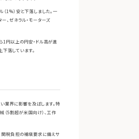
（1%）安と下落しました。一
ター、ゼネラル・モーターズ
ら1円以上の円安・ドル高が進
上下落しています。
広い業界に影響を及ぼします。特
械（5割超が米国向け）、工作
て、関税負担の補塡要求に備えサ