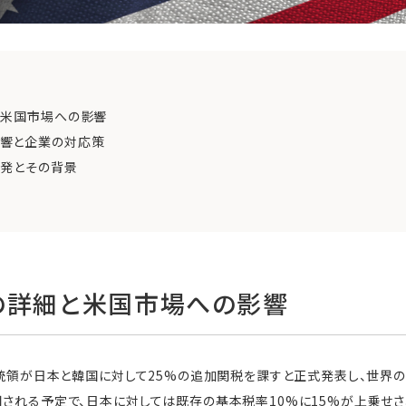
と米国市場への影響
響と企業の対応策
反発とその背景
の詳細と米国市場への影響
米大統領が日本と韓国に対して25%の追加関税を課すと正式発表し、世界
用される予定で、日本に対しては既存の基本税率10%に15%が上乗せさ