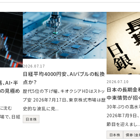
2026.07.17
日経平均4000円安、AIバブルの転換
点か？
AI・半
2026.07.10
日本の長期金利
後の見極め
歴代5位の下げ幅、キオクシアHDはストッ
中東情勢が招
プ安 2026年7月17日、東京株式市場は歴
30年ぶりの高
に沈む
史的な波乱に見...
2026年7月9
市場で、日経
日本株
節目を迎えまし..
日本株
債券（金