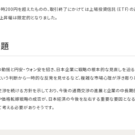
時200円を超えたものの、取引終了にかけては上場投資信託（ETF）
上昇幅は限定的となりました。
課題
の動揺と円安・ウォン安を招き、日本企業に戦略の根本的な見直しを迫る
という判断から一時的な反発を見せるなど、複雑な市場心理が浮き彫り
交渉を続ける方針を示しており、今後の通商交渉の進展と企業の中長期
や価格転嫁戦略の成否が、日本経済の今後を左右する重要な要因となる
て考える必要がありそうです。