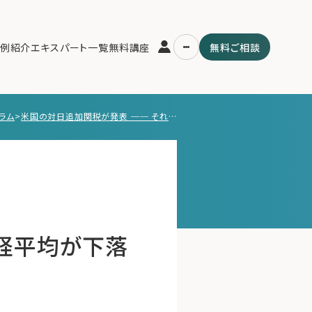
例紹介
エキスパート一覧
無料講座
無料ご相談
ラム
>
米国の対日追加関税が発表 ── それでも日経平均が下落しなかった理由とは？
運営会社
用の流れ・プラン
ファミリーオフィスとは
スパート一覧
関連書籍
ム
メールマガジン登録
よくある質問
日経平均が下落