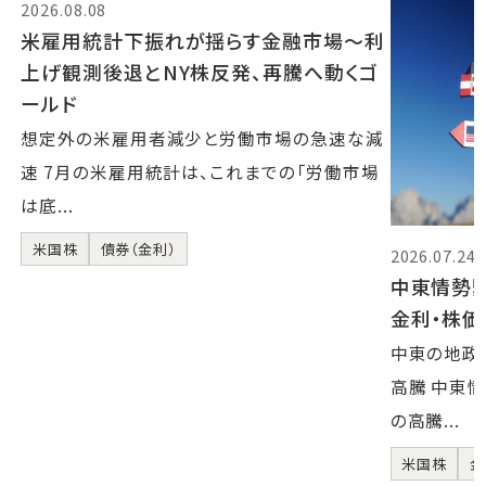
2026.08.08
米雇用統計下振れが揺らす金融市場～利
上げ観測後退とNY株反発、再騰へ動くゴ
ールド
想定外の米雇用者減少と労働市場の急速な減
速 7月の米雇用統計は、これまでの「労働市場
は底...
米国株
債券（金利）
2026.07.24
中東情勢
金利・株
中東の地政
高騰 中東
の高騰...
米国株
金