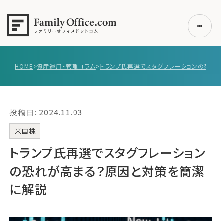
HOME
>
資産運用・管理コラム
>
初めての方へ
ご利用の流れ・プラン
投稿日: 2024.11.03
事例紹介
エキスパート一覧
米国株
無料講座
トランプ氏再選でスタグフレーション
コラム
の恐れが高まる？原因と対策を簡潔
利用者の声
に解説
無料ご相談
ログイン