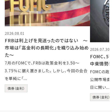
2026.08.01
FRBは利上げを見送ったのではない 〜
市場は「高金利の長期化」を織り込み始め
2026.07.30
た〜
FOMC、
7月のFOMCで、FRBは政策金利を3.50〜
中東情勢
3.75％に据え置きました。 しかし、今回の会合
FOMCの
を単純に「...
公開市場委員会
日に開い...
債券（金利）
債券（金利）