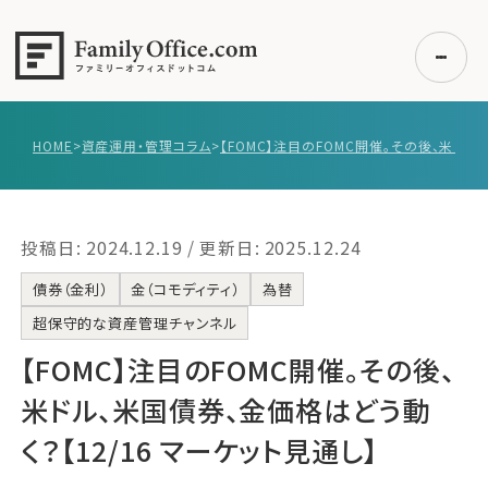
HOME
>
資産運用・管理コラム
>
初めての方へ
ご利用の流れ・プラン
投稿日: 2024.12.19 / 更新日: 2025.12.24
事例紹介
エキスパート一覧
債券（金利）
金（コモディティ）
為替
超保守的な資産管理チャンネル
無料講座
【FOMC】注目のFOMC開催。その後、
コラム
利用者の声
米ドル、米国債券、金価格はどう動
く？【12/16 マーケット見通し】
無料ご相談
ログイン