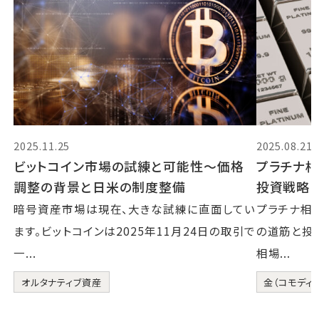
2025.11.25
2025.08.21
ビットコイン市場の試練と可能性～価格
プラチナ
調整の背景と日米の制度整備
投資戦略
暗号資産市場は現在、大きな試練に直面してい
プラチナ相
ます。ビットコインは2025年11月24日の取引で
の道筋と投
一...
相場...
オルタナティブ資産
金（コモディテ