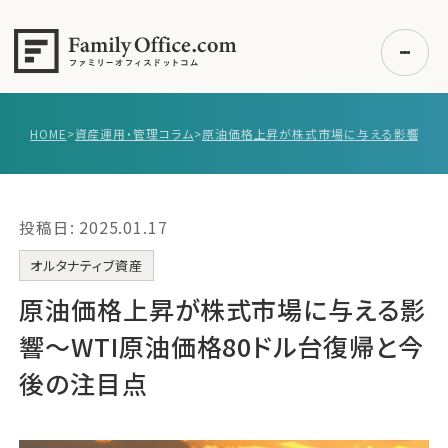
HOME
>
資産運用・管理コラム
>
初めての方へ
ご利用の流れ・プラン
投稿日: 2025.01.17
事例紹介
エキスパート一覧
オルタナティブ資産
無料講座
原油価格上昇が株式市場に与える影
コラム
響～WTI原油価格80ドル台復帰と今
利用者の声
後の注目点
無料ご相談
ログイン