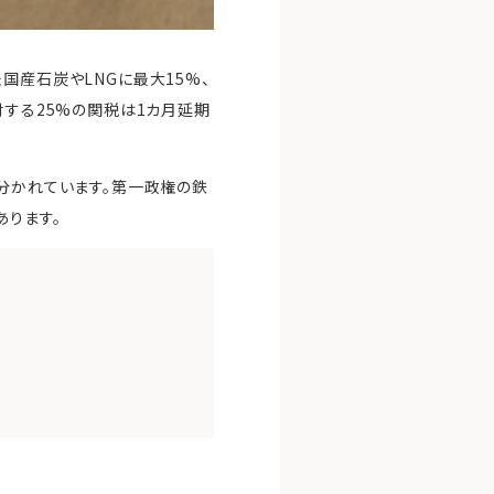
国産石炭やLNGに最大15%、
対する25%の関税は1カ月延期
が分かれています。第一政権の鉄
あります。