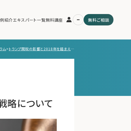
例紹介
エキスパート一覧
無料講座
無料ご相談
ラム
>
トランプ関税の影響と2018年を踏まえた投資戦略について
運営会社
用の流れ・プラン
ファミリーオフィスとは
スパート一覧
関連書籍
ム
メールマガジン登録
よくある質問
資戦略について