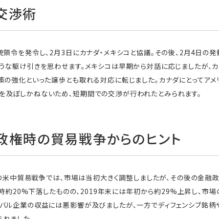
交渉術
統領令を発令し、2月3日にカナダ・メキシコと協議。その後、2月4日の発
うな駆け引きを思わせます。メキシコは早期から対話に応じましたが、カ
策の強化といった譲歩とも取れる対応に転じました。カナダにとってアメ
を及ぼしかねないため、短期間での交渉が行われたとみられます。
政権時の貿易戦争からのヒント
けての米中貿易戦争では、市場は当初大きく調整しましたが、その後の金融
一時約20%下落したものの、2019年末には年初から約29%上昇し、市
バル企業の収益には悪影響が及びましたが、一方でディフェンシブ銘柄
られました。