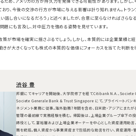
るため、アメリカの方が持久力を発揮できる可能性があります。しかし
ており、今後の交渉の行方が市場に与える影響は計り知れません。トラ
良い話し合いになるだろう」と述べましたが、合意に至らなければさらな
問題にも言及し、対中圧力を強める姿勢を見せています。
税政策が市場を確実に揺さぶるでしょう。しかし、本質的には企業業績と
動きが大きくなっても株式の本質的な価値にフォーカスを当てた判断を
渋谷 豊
邦銀にてキャリアを開始後、大学院修了を経てCitibank N.A.、Societe 
Societe Generale Bank & Trust Singapore にて、プライベ
ネジメント業務に従事。海外勤務7年間を含め、日米欧・アジアにまたが
管理の最前線で実務経験を積む。 帰国後は、上場企業グループ傘下の
締役として、富裕層および上場企業オーナーを中心とした資産運用助言、
務を統括。個人資産から事業資産まで包括的な助言を行い、資産運用・