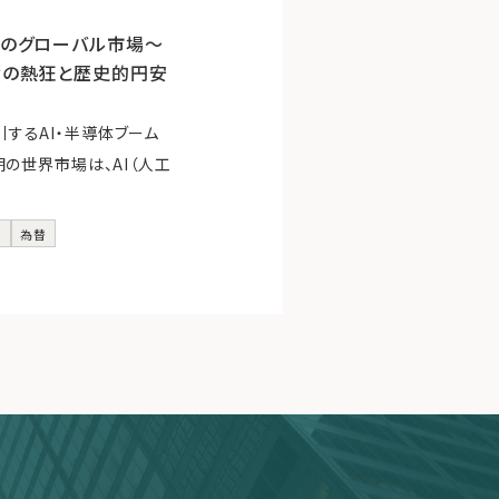
期のグローバル市場～
資の熱狂と歴史的円安
するAI・半導体ブーム
期の世界市場は、AI（人工
.
株
為替