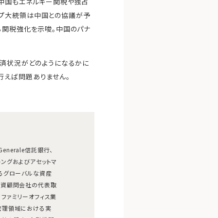
、中国もエネルギー関税や独占
ンプ大統領は中国との協議が予
る関税強化を示唆。中国のパナ
経済状況がどのようになるかに
行えば問題ありません。
Generale信託銀行、
ートバンキングおよびアセットマ
るグローバルな資産
投資顧問会社の代表取
ファミリーオフィス業
管理領域における実