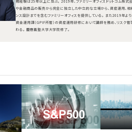
務経験は25年以上に及ぶ。 2019年、ファミリーオフィスドットコム株
や金融商品の販売から完全に独立した中立的な立場から、資産運用、相
ンス設計までを含むファミリーオフィスを提供している。 また2019年よ
資金運用課（GPIF所管）の資産運用研修において講師を務め、リスク
わる。 慶應義塾大学大学院修了。