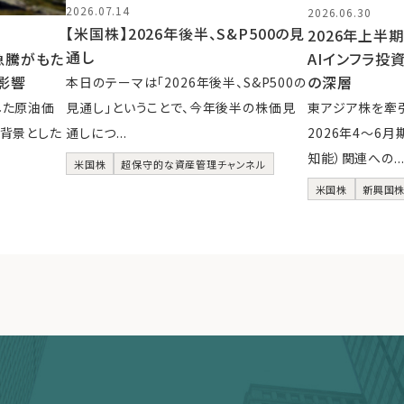
2026.07.14
2026.06.30
【米国株】2026年後半、S&P500の見
2026年上半
通し
急騰がもた
AIインフラ投
影響
の深層
本日のテーマは「2026年後半、S&P500の
した原油価
見通し」ということで、今年後半の株価見
東アジア株を牽引
背景とした
通しにつ...
2026年4〜6月
知能）関連への..
米国株
超保守的な資産管理チャンネル
米国株
新興国