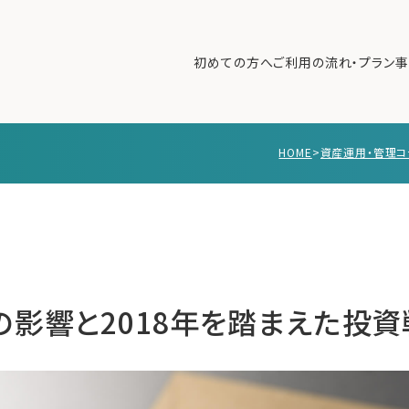
初めての方へ
ご利用の流れ・プラン
事
HOME
>
資産運用・管理コ
初めての方へ
ご利
事例紹介
エキ
無料講座
コラ
利用者の声
無料ご相談
ログイン
の影響と2018年を踏まえた投