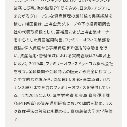
業務に従事。海外勤務7年間を含め、日米欧・アジアに
またがるグローバルな資産管理の最前線で実務経験を
積む。 帰国後は、上場企業グループ傘下の投資顧問会
社の代表取締役として、富裕層および上場企業オーナー
を中心とした資産運用助言、ファミリーオフィス業務を
統括。個人資産から事業資産まで包括的な助言を行
い、資産運用・管理領域における実務経験は25年以上
に及ぶ。 2019年、ファミリーオフィスドットコム株式会社
を設立。金融機関や金融商品の販売から完全に独立し
た中立的な立場から、資産運用、相続・事業承継、ガバ
ナンス設計までを含むファミリーオフィスを提供してい
る。 また2019年より、厚生労働省 年金局 資金運用課
（GPIF所管）の資産運用研修において講師を務め、リス
ク管理手法の普及にも携わる。 慶應義塾大学大学院修
了。