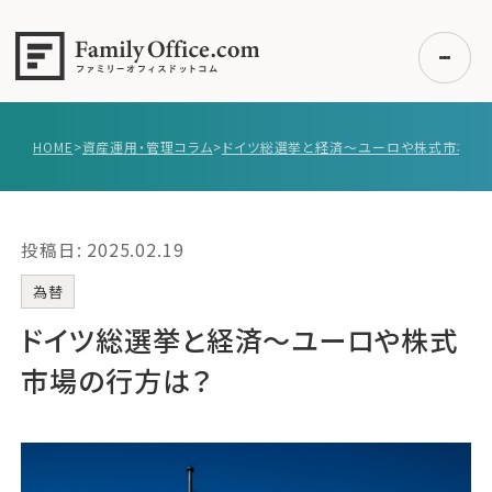
HOME
>
資産運用・管理コラム
>
初めての方へ
ご利用の流れ・プラン
投稿日: 2025.02.19
事例紹介
エキスパート一覧
為替
無料講座
ドイツ総選挙と経済～ユーロや株式
コラム
市場の行方は？
利用者の声
無料ご相談
ログイン