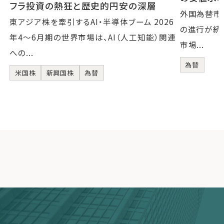
フラ投資の熱狂と歴史的円安の深層
外国為替市
東アジア株を牽引するAI・半導体ブーム 2026
の進行が続い
年4〜6月期の世界市場は、AI（人工知能）関連
市場...
への...
為替
米国株
新興国株
為替