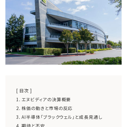
運営会社
ファミリーオフィスとは
関連書籍
メールマガジン登録
よくある質問
[ 目次 ]
1.
エヌビディアの決算概要
2.
株価の動きと市場の反応
3.
AI半導体「ブラックウェル」と成長見通し
4.
期待と不安