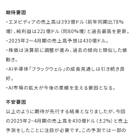
期待要因
・エヌビディアの売上高は393億ドル（前年同期比78%
増）、純利益は221億ドル（同80%増）と過去最高を更新。
・2025年2〜4月期の売上高予想は430億ドル。
・株価は決算前に調整が進み、過去の傾向と類似した値
動き。
・AI半導体「ブラックウェル」の成長見通しは引き続き良
好。
・AI市場の拡大が今後の業績を支える要因となる。
不安要因
以上のように期待が先行する結果となりましたが、今回
の2025年2~4月期の売上高を430億ドル（±2%）と売上
予測をしたことに注目が必要です。この予測では一部の