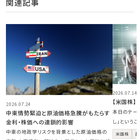
関連記事
2026.07.14
【米国株】2
2026.07.24
本日のテーマ
中東情勢緊迫と原油価格急騰がもたらす
金利・株価への連鎖的影響
し」というこ
中東の地政学リスクを背景とした原油価格の
米国株
超