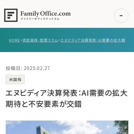
HOME
>
資産運用・管理コラム
>
初めての方へ
ご利用の流れ・プラン
投稿日: 2025.02.27
事例紹介
エキスパート一覧
米国株
無料講座
エヌビディア決算発表：AI需要の拡大
コラム
期待と不安要素が交錯
利用者の声
無料ご相談
ログイン