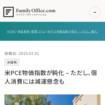
HOME
>
資産運用・管理コラム
>
初めての方へ
ご利用の流れ・プラン
投稿日: 2025.03.01
事例紹介
エキスパート一覧
米国株
無料講座
米PCE物価指数が鈍化 – ただし、個
コラム
人消費には減速懸念も
利用者の声
無料ご相談
ログイン