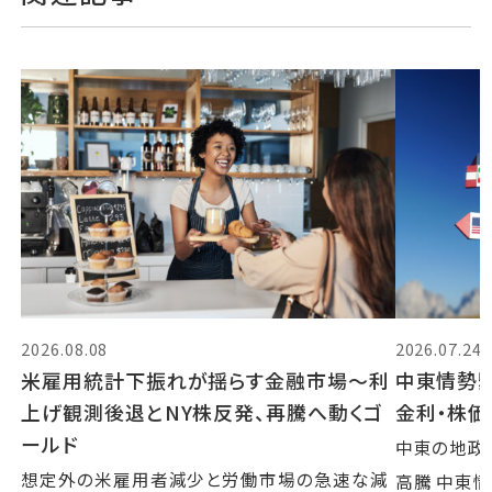
2026.08.08
2026.07.24
米雇用統計下振れが揺らす金融市場～利
中東情勢
上げ観測後退とNY株反発、再騰へ動くゴ
金利・株
ールド
中東の地政
想定外の米雇用者減少と労働市場の急速な減
高騰 中東