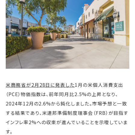
運営会社
ファミリーオフィスとは
関連書籍
メールマガジン登録
よくある質問
米商務省が2月28日に発表した
1月の米個人消費支出
（PCE）物価指数は、前年同月比2.5%の上昇となり、
2024年12月の2.6%から鈍化しました。市場予想と一致
する結果であり、米連邦準備制度理事会（FRB）が目指す
インフレ率2%への収束が進んでいることを示唆していま
す。