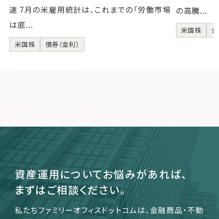
速 7月の米雇用統計は、これまでの「労働市場
の高騰...
は底...
米国株
金
米国株
債券（金利）
資産運用についてお悩みがあれば、
まずはご相談ください。
私たちファミリーオフィスドットコムは、金融商品・不動