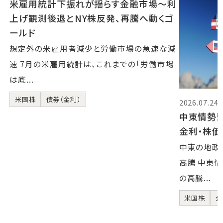
米雇用統計下振れが揺らす金融市場～利
上げ観測後退とNY株反発、再騰へ動くゴ
ールド
想定外の米雇用者減少と労働市場の急速な減
速 7月の米雇用統計は、これまでの「労働市場
は底...
米国株
債券（金利）
2026.07.24
中東情勢
金利・株
中東の地政
高騰 中東
の高騰...
米国株
金