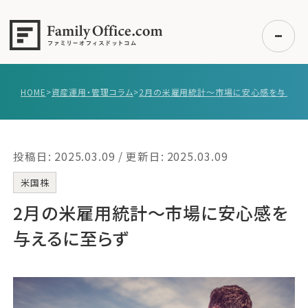
HOME
>
資産運用・管理コラム
>
2月の米雇用統計～市場に安心感を与える
初めての方へ
ご利用の流れ・プラン
投稿日: 2025.03.09 / 更新日: 2025.03.09
事例紹介
エキスパート一覧
米国株
無料講座
2月の米雇用統計～市場に安心感を
コラム
与えるに至らず
利用者の声
無料ご相談
ログイン