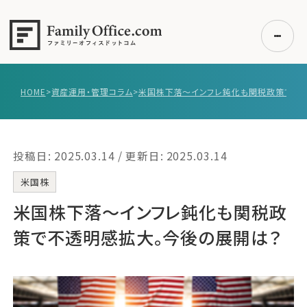
HOME
>
資産運用・管理コラム
>
初めての方へ
ご利用の流れ・プラン
投稿日: 2025.03.14 / 更新日: 2025.03.14
事例紹介
エキスパート一覧
米国株
無料講座
米国株下落～インフレ鈍化も関税政
コラム
策で不透明感拡大。今後の展開は？
利用者の声
無料ご相談
ログイン