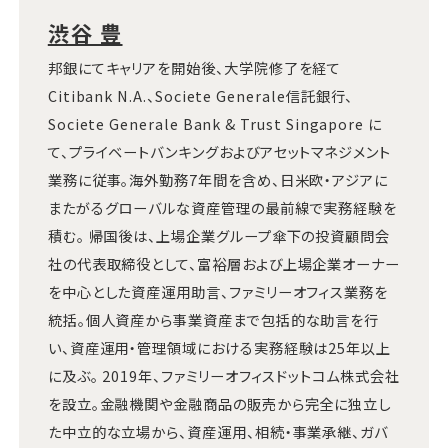
渋谷 豊
邦銀にてキャリアを開始後、大学院修了を経て
Citibank N.A.、Societe Generale信託銀行、
Societe Generale Bank & Trust Singapore に
て、プライベートバンキングおよびアセットマネジメント
業務に従事。海外勤務7年間を含め、日米欧・アジアに
またがるグローバルな資産管理の最前線で実務経験を
積む。 帰国後は、上場企業グループ傘下の投資顧問会
社の代表取締役として、富裕層および上場企業オーナー
を中心とした資産運用助言、ファミリーオフィス業務を
統括。個人資産から事業資産まで包括的な助言を行
い、資産運用・管理領域における実務経験は25年以上
に及ぶ。 2019年、ファミリーオフィスドットコム株式会社
を設立。金融機関や金融商品の販売から完全に独立し
た中立的な立場から、資産運用、相続・事業承継、ガバ