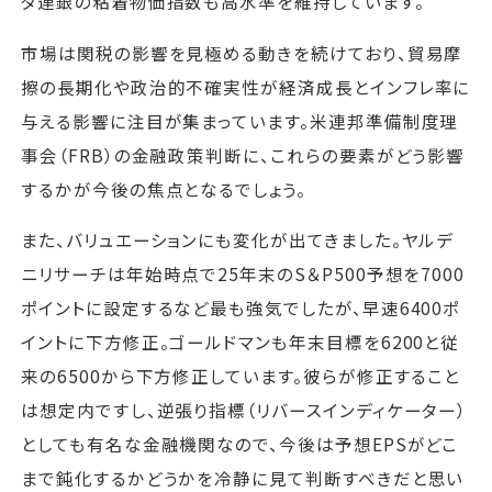
タ連銀の粘着物価指数も高水準を維持しています。
市場は関税の影響を見極める動きを続けており、貿易摩
擦の長期化や政治的不確実性が経済成長とインフレ率に
与える影響に注目が集まっています。米連邦準備制度理
事会（FRB）の金融政策判断に、これらの要素がどう影響
するかが今後の焦点となるでしょう。
また、バリュエーションにも変化が出てきました。ヤルデ
ニリサーチは年始時点で25年末のS＆P500予想を7000
ポイントに設定するなど最も強気でしたが、早速6400ポ
イントに下方修正。ゴールドマンも年末目標を6200と従
来の6500から下方修正しています。彼らが修正すること
は想定内ですし、逆張り指標（リバースインディケーター）
としても有名な金融機関なので、今後は予想EPSがどこ
まで鈍化するかどうかを冷静に見て判断すべきだと思い