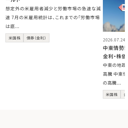
想定外の米雇用者減少と労働市場の急速な減
速 7月の米雇用統計は、これまでの「労働市場
は底...
米国株
債券（金利）
2026.07.24
中東情勢
金利・株
中東の地政
高騰 中東
の高騰...
米国株
金