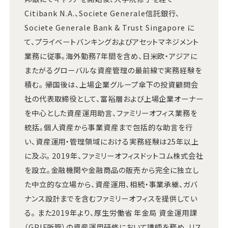
Citibank N.A.、Societe Generale信託銀行、
Societe Generale Bank & Trust Singapore に
て、プライベートバンキングおよびアセットマネジメント
業務に従事。海外勤務7年間を含め、日米欧・アジアに
またがるグローバルな資産管理の最前線で実務経験を
積む。 帰国後は、上場企業グループ傘下の投資顧問会
社の代表取締役として、富裕層および上場企業オーナー
を中心とした資産運用助言、ファミリーオフィス業務を
統括。個人資産から事業資産まで包括的な助言を行
い、資産運用・管理領域における実務経験は25年以上
に及ぶ。 2019年、ファミリーオフィスドットコム株式会社
を設立。金融機関や金融商品の販売から完全に独立し
た中立的な立場から、資産運用、相続・事業承継、ガバ
ナンス設計までを含むファミリーオフィスを提供してい
る。 また2019年より、厚生労働省 年金局 資金運用課
（GPIF所管）の資産運用研修において講師を務め、リス