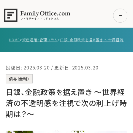
HOME
>
資産運用・管理コラム
>
初めての方へ
ご利用の流れ・プラン
投稿日: 2025.03.20 / 更新日: 2025.03.20
事例紹介
エキスパート一覧
債券（金利）
無料講座
日銀、金融政策を据え置き 〜世界経
コラム
済の不透明感を注視で次の利上げ時
利用者の声
期は？〜
無料ご相談
ログイン