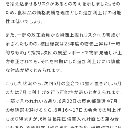
を冷え込ませるリスクがあるとの考えを示しました。その
ため、食料品の価格高騰を理由とした追加利上げの可能
性は低いでしょう。
また、一部の政策委員から物価上振れリスクへの警戒が
示されたものの、植田総裁は25年度の物価上昇は「一時
的なもの」と指摘。次回の展望レポートで物価見通しが上
方修正されても、それを根拠にした追加利上げには慎重
な対応が続くとみられます。
こうした状況から、次回5月の会合では据え置きとし、6月
または7月に利上げを行う可能性が高いと考えられます。
一部で言われれいる通り、6月22日の東京都議選や7月
の参院選を避けるなら、6月16～17日の会合での利上げ
もあり得ますが、6月は長期国債買入れ計画との兼ね合
いもあり、不透明感は残ります。そのため、現時点では7月