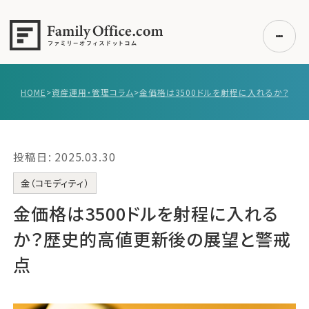
HOME
>
資産運用・管理コラム
>
初めての方へ
ご利用の流れ・プラン
投稿日: 2025.03.30
事例紹介
エキスパート一覧
金（コモディティ）
無料講座
金価格は3500ドルを射程に入れる
コラム
か？歴史的高値更新後の展望と警戒
利用者の声
点
無料ご相談
ログイン