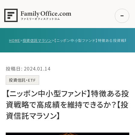
HOME
>
投資信託マラソン
>
初めての方へ
ご利用の流れ・プラン
投稿日: 2024.01.14
事例紹介
エキスパート一覧
投資信託・ETF
無料講座
【ニッポン中小型ファンド】特徴ある投
コラム
資戦略で高成績を維持できるか？【投
利用者の声
資信託マラソン】
無料ご相談
ログイン