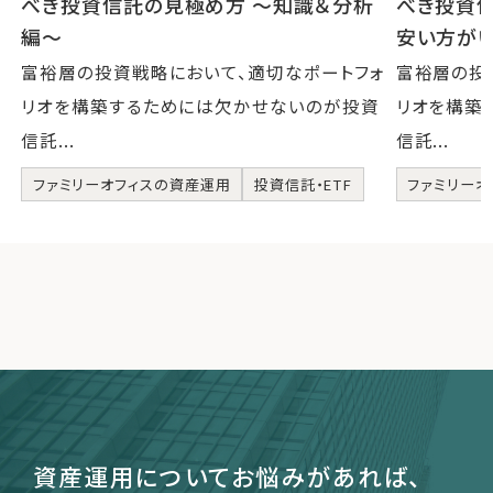
べき投資信託の見極め方 〜知識＆分析
べき投資
編〜
安い方が
富裕層の投資戦略において、適切なポートフォ
富裕層の投
リオを構築するためには欠かせないのが投資
リオを構築
信託...
信託...
ファミリーオフィスの資産運用
投資信託・ETF
ファミリーオ
資産運用についてお悩みがあれば、