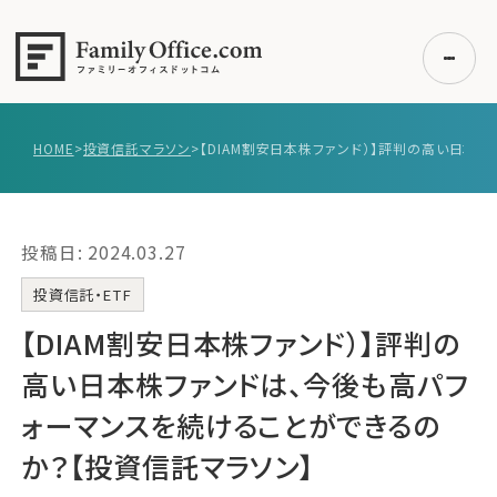
HOME
>
投資信託マラソン
>
初めての方へ
ご利用の流れ・プラン
投稿日: 2024.03.27
事例紹介
エキスパート一覧
投資信託・ETF
無料講座
【DIAM割安日本株ファンド）】評判の
コラム
高い日本株ファンドは、今後も高パフ
利用者の声
ォーマンスを続けることができるの
か？【投資信託マラソン】
無料ご相談
ログイン