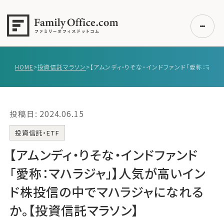
HOME
>
投資信託マラソン
>
【アムン
初めての方へ
ご利用の流れ・プラン
投稿日: 2024.06.15
事例紹介
エキスパート一覧
投資信託・ETF
無料講座
【アムンディ・りそな・インドファンド
コラム
「愛称：マハラジャ」】人気が高いイン
利用者の声
ド株投信の中でマハラジャになれる
か。【投資信託マラソン】
無料ご相談
ログイン