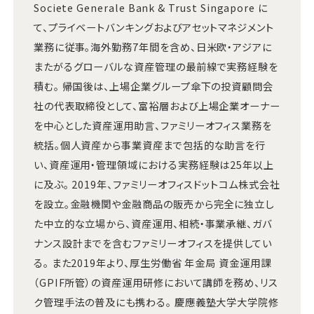
Societe Generale Bank & Trust Singapore に
て、プライベートバンキングおよびアセットマネジメント
業務に従事。海外勤務7年間を含め、日米欧・アジアに
またがるグローバルな資産管理の最前線で実務経験を
積む。 帰国後は、上場企業グループ傘下の投資顧問会
社の代表取締役として、富裕層および上場企業オーナー
を中心とした資産運用助言、ファミリーオフィス業務を
統括。個人資産から事業資産まで包括的な助言を行
い、資産運用・管理領域における実務経験は25年以上
に及ぶ。 2019年、ファミリーオフィスドットコム株式会社
を設立。金融機関や金融商品の販売から完全に独立し
た中立的な立場から、資産運用、相続・事業承継、ガバ
ナンス設計までを含むファミリーオフィスを提供してい
る。 また2019年より、厚生労働省 年金局 資金運用課
（GPIF所管）の資産運用研修において講師を務め、リス
ク管理手法の普及にも携わる。 慶應義塾大学大学院修