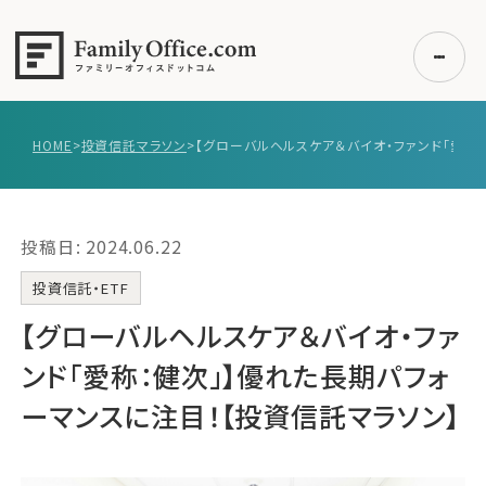
HOME
>
投資信託マラソン
>
【グロ
初めての方へ
ご利用の流れ・プラン
投稿日: 2024.06.22
事例紹介
エキスパート一覧
投資信託・ETF
無料講座
【グローバルヘルスケア＆バイオ・ファ
コラム
ンド「愛称：健次」】優れた長期パフォ
利用者の声
ーマンスに注目！【投資信託マラソン】
無料ご相談
ログイン