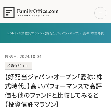
HOME
>
投資信託マラソン
>
【好配当ジャパン・
初めての方へ
ご利用の流れ・プラン
投稿日: 2024.10.04
事例紹介
エキスパート一覧
投資信託・ETF
無料講座
【好配当ジャパン・オープン「愛称：株
コラム
式時代」】高いパフォーマンスで高評
利用者の声
価も他のファンドと比較してみると
【投資信託マラソン】
無料ご相談
ログイン