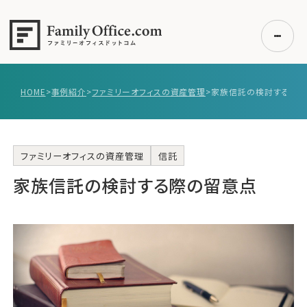
HOME
>
事例紹介
>
ファミリーオフィスの資産管理
>
家族信託の検討する際
初めての方へ
ご利用の流れ・プラン
事例紹介
ファミリーオフィスの資産管理
信託
家族信託の検討する際の留意点
エキスパート一覧
無料講座
コラム
利用者の声
無料ご相談
ログイン