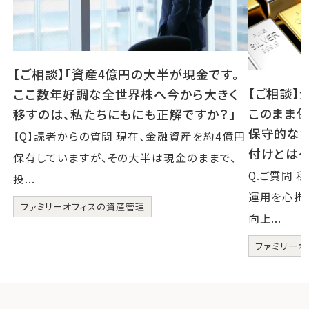
【ご相談】「資産4億円の大半が現金です。
【ご相談】
ここ数年好調な全世界株へ今から大きく
このまま保
移すのは、私たちにもにも正解ですか？」
保守的な
【Q】読者からの質問 現在、金融資産を約4億円
付けとは
保有していますが、その大半は現金のままで、
Q.ご質問
投...
運用を心掛
ファミリーオフィスの資産管理
向上...
ファミリーオ