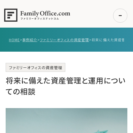
HOME
>
事例紹介
>
ファミリーオフィスの資産管理
>
将来に備えた資産管理と
初めての方へ
ご利用の流れ・プラン
事例紹介
ファミリーオフィスの資産管理
将来に備えた資産管理と運用につい
エキスパート一覧
無料講座
ての相談
コラム
利用者の声
無料ご相談
ログイン