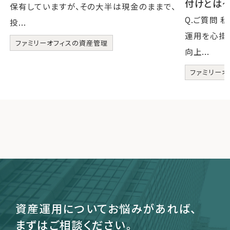
付けとは
保有していますが、その大半は現金のままで、
Q.ご質問
投...
運用を心掛
ファミリーオフィスの資産管理
向上...
ファミリーオ
資産運用についてお悩みがあれば、
まずはご相談ください。