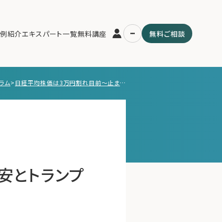
例紹介
エキスパート一覧
無料講座
無料ご相談
ラム
>
日経平均株価は3万円割れ目前～止まらぬ株安とトランプ関税ショックの余波
運営会社
用の流れ・プラン
ファミリーオフィスとは
スパート一覧
関連書籍
ム
メールマガジン登録
よくある質問
安とトランプ