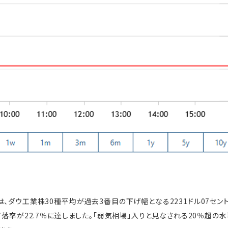
は、ダウ工業株30種平均が過去3番目の下げ幅となる2231ドル07セン
下落率が22.7％に達しました。「弱気相場」入りと見なされる20％超の