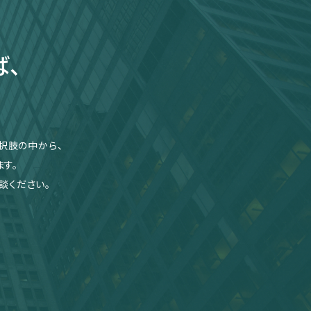
ば、
択肢の中から、
す。
談ください。