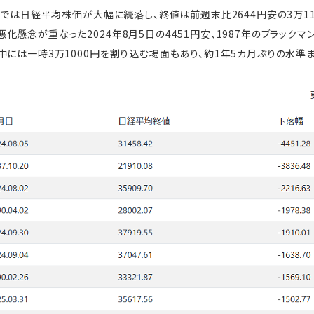
場では日経平均株価が大幅に続落し、終値は前週末比2644円安の3万1
懸念が重なった2024年8月5日の4451円安、1987年のブラックマン
中には一時3万1000円を割り込む場面もあり、約1年5カ月ぶりの水準