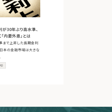
が30年ぶり高水準、
く「内憂外患」とは
水準まで上昇した長期金利
日、日本の金融市場は大きな
.
利）