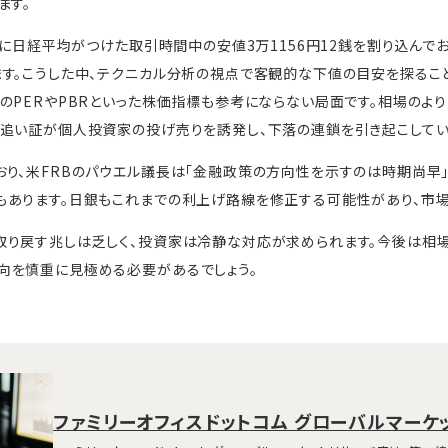
ます。
5日に日経平均がつけた取引時間中の安値3万1156円12銭を割り込んで
す。こうした中、テクニカル分析の視点で客観的な下値の目安を探るこ
のPERやPBRといった株価指標も参考にならない局面です。相場のより
追い証が個人投資家の投げ売りを誘発し、下落の連鎖を引き起こしてい
り、米FRBのパウエル議長は「金融政策の方向性を示すのは時期尚早
あります。日銀もこれまでの利上げ路線を修正する可能性があり、市場
取り戻す兆しは乏しく、投資家は冷静な対応が求められます。今後は相場
向を慎重に見極める必要があるでしょう。
ファミリーオフィスドットコム グローバルマーケ