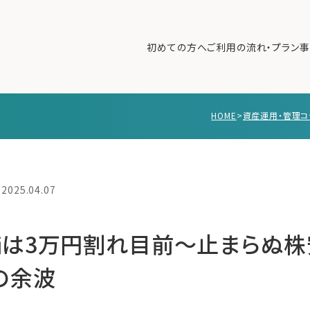
初めての方へ
ご利用の流れ・プラン
事
HOME
>
資産運用・管理コ
初めての方へ
ご利
事例紹介
エキ
無料講座
コラ
2025.04.07
利用者の声
無料ご相談
ログイン
は3万円割れ目前～止まらぬ株
の余波