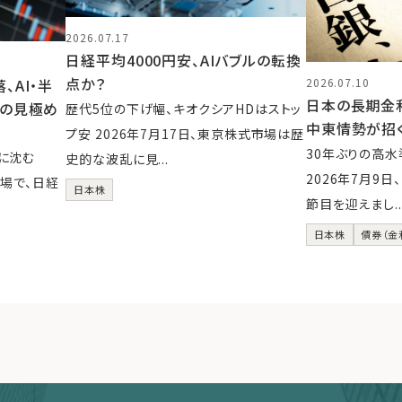
2026.07.17
日経平均4000円安、AIバブルの転換
点か？
AI・半
2026.07.10
日本の長期金利
後の見極め
歴代5位の下げ幅、キオクシアHDはストッ
中東情勢が招
プ安 2026年7月17日、東京株式市場は歴
30年ぶりの高
に沈む
史的な波乱に見...
2026年7月9
市場で、日経
日本株
節目を迎えまし..
日本株
債券（金