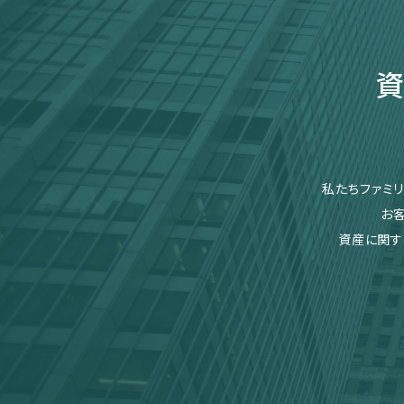
資
私たちファミ
お
資産に関す