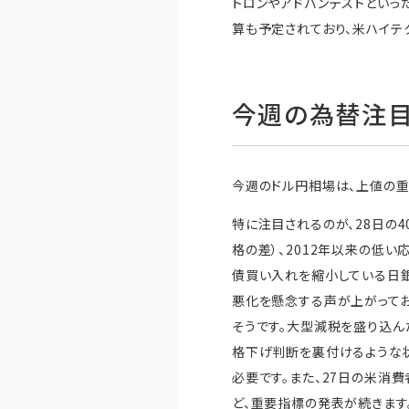
トロンやアドバンテストといっ
算も予定されており、米ハイテ
今週の為替注
今週のドル円相場は、上値の重
特に注目されるのが、28日の
格の差）、2012年以来の低
債買い入れを縮小している日
悪化を懸念する声が上がってお
そうです。大型減税を盛り込ん
格下げ判断を裏付けるような状
必要です。また、27日の米消費
ど、重要指標の発表が続きます