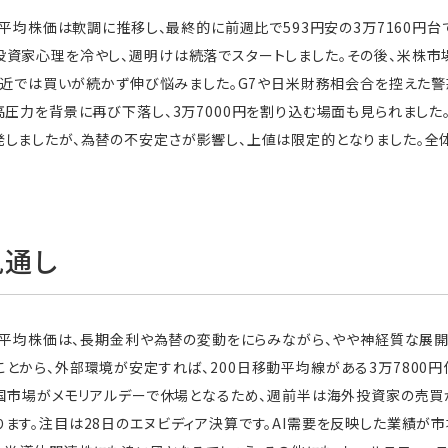
経平均株価は軟調に推移し、最終的に前週比で593円安の3万7160円
資家心理を冷やし、週明けは続落でスタートしました。その後、米株市
円付近では買いが続かず伸び悩みました。G7や日米財務相会合を控えた
高圧力を背景に再び下落し、3万7000円を割り込む場面も見られまし
発しましたが、為替の不安定さが影響し、上値は限定的となりました。全
見通し
日経平均株価は、長期金利や為替の変動をにらみながら、やや神経質な展開
とから、外部環境が安定すれば、200日移動平均線がある3万7800
米国市場がメモリアルデーで休場となるため、週前半は海外投資家の売
ます。注目は28日のエヌビディア決算です。AI需要を反映した業績が