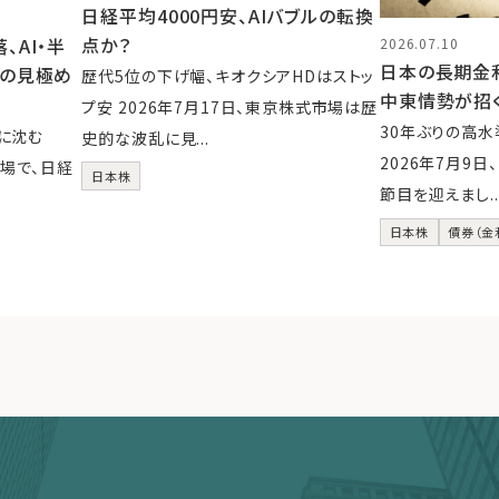
日経平均4000円安、AIバブルの転換
点か？
AI・半
2026.07.10
日本の長期金利
後の見極め
歴代5位の下げ幅、キオクシアHDはストッ
中東情勢が招
プ安 2026年7月17日、東京株式市場は歴
30年ぶりの高
に沈む
史的な波乱に見...
2026年7月9
市場で、日経
日本株
節目を迎えまし..
日本株
債券（金