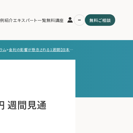
例紹介
エキスパート一覧
無料講座
無料ご相談
ラム
>
金利の影響が懸念される1週間【日本株・ドル円 週間見通し】 5月25日号（5月26日〜5月30日）
運営会社
用の流れ・プラン
ファミリーオフィスとは
スパート一覧
関連書籍
ム
メールマガジン登録
よくある質問
円 週間見通