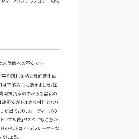
スやマーベル・テクノロジーの決
と米財政への不安です。
ル（平均落札価格と最低落札価
円は下落方向に動きました。国
。機関投資家の中からも需給の
財政不安がドル売り材料となり
通しが出ており、ムーディーズの
「トリプル安」リスクにも注意が
0日のPCEコア・デフレーターな
でしょう。