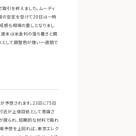
台で取引を終えました。ムーディ
場の安定を受けて20日は一時
警戒感も相場の重しとなりまし
た。週末は米金利の落ち着きと関
体として調整色が強い一週間で
が予想されます。23日に75日
円付近が上値目処として意識さ
買が限られ、短期的な材料で振れ
市場予想を上回れば、東京エレク