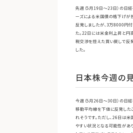
先週（5月19日〜23日）の日
ーズによる米国債の格下げが投
反発しましたが、3万8000
た。22日には米金利上昇と円
税交渉を控えた買い戻しで反
した。
日本株今週の
今週（5月26日〜30日）の
移動平均線を下値に反発したこ
れそうです。ただし、26日は
やすい状況となる可能性があり