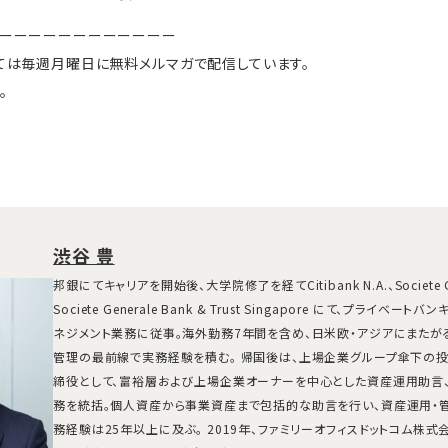
ーーーーーーーーーーーー
ては毎週月曜日に無料メルマガで配信しています。
。
渋谷 豊
邦銀にてキャリアを開始後、大学院修了を経てCitibank N.A.、Societe 
Societe Generale Bank & Trust Singapore にて、プライベ
ネジメント業務に従事。海外勤務7年間を含め、日米欧・アジアにまたが
管理の最前線で実務経験を積む。 帰国後は、上場企業グループ傘下の
締役として、富裕層および上場企業オーナーを中心とした資産運用助言、
務を統括。個人資産から事業資産まで包括的な助言を行い、資産運用・
務経験は25年以上に及ぶ。 2019年、ファミリーオフィスドットコム株