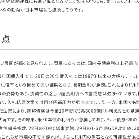
た半導体関連株にも追い風となるでしょう。その他にも、セールスフォー
ク株の動向が日本市場にも波及しそうです。
目点
い展開が続くと見られます。背景にあるのは、国内長期金利の上昇懸念
40年国債入札です。20日の20年債入札では1987年以来の大幅なテー
い応札倍率という極めて弱い結果となり、長期金利が急騰。これによりドル
銀の姿勢もあり、流動性の乏しい超長期債への警戒感は強まっています
り、入札結果次第では再び円高圧力が強まるでしょう。一方、米国でも
だ法案により、連邦債務は今後10年間で3兆8000億ドル増えるとの見
況です。その結果、米30年債の利回りが急騰しており、ドル・債券・株の
者信頼感指数、28日のFOMC議事要旨、29日の1-3月期GDP改定値、3
。これらが市場の不安を煽れば、さらにドル円の重石となる可能性がある