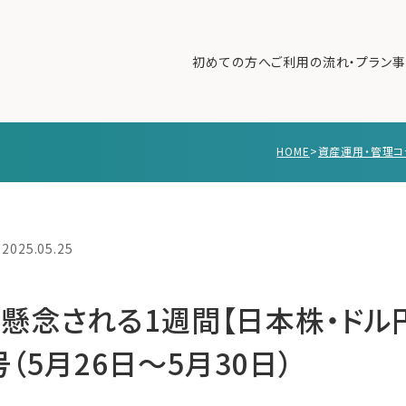
初めての方へ
ご利用の流れ・プラン
事
HOME
>
資産運用・管理コ
初めての方へ
ご利
事例紹介
エキ
無料講座
コラ
2025.05.25
利用者の声
無料ご相談
ログイン
懸念される1週間【日本株・ドル
号（5月26日〜5月30日）