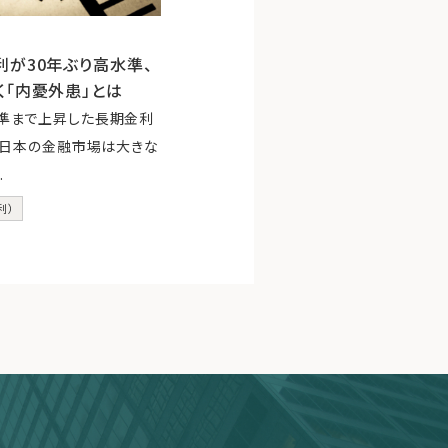
が30年ぶり高水準、
く「内憂外患」とは
水準まで上昇した長期金利
日、日本の金融市場は大きな
.
利）