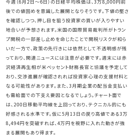
今週（6月2日〜6日）の日経平均株価は、3万8,000円前
後での値固めを意識した展開となりそうです。下値の堅さ
を確認しつつ、押し目を狙う投資家の買いが入りやすい
地合いが予想されます。米国の国際貿易裁判所がトラン
プ関税の一部差し止めを命じたことで関税リスクが和ら
いだ一方で、政策の先行きには依然として不透明感が残
っており、関連ニュースには注意が必要です。週末には赤
沢経済再生相が米ベッセント財務長官と協議を予定して
おり、交渉進展が確認されれば投資家心理の支援材料と
なる可能性があります。また、3月期企業の配当金支払い
も需給面での下支え要因となるでしょう。チャート面で
は、200日移動平均線を上回っており、テクニカル的にも
好感される水準です。仮に5月13日の戻り高値である3万
8,494円を突破すれば、4万円を視野に入れた動きが強
まる展開もあり得ます。