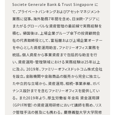
Societe Generale Bank & Trust Singapore に
て、プライベートバンキングおよびアセットマネジメント
業務に従事。海外勤務7年間を含め、日米欧・アジアに
またがるグローバルな資産管理の最前線で実務経験を
積む。 帰国後は、上場企業グループ傘下の投資顧問会
社の代表取締役として、富裕層および上場企業オーナー
を中心とした資産運用助言、ファミリーオフィス業務を
統括。個人資産から事業資産まで包括的な助言を行
い、資産運用・管理領域における実務経験は25年以上
に及ぶ。 2019年、ファミリーオフィスドットコム株式会社
を設立。金融機関や金融商品の販売から完全に独立し
た中立的な立場から、資産運用、相続・事業承継、ガバ
ナンス設計までを含むファミリーオフィスを提供してい
る。 また2019年より、厚生労働省 年金局 資金運用課
（GPIF所管）の資産運用研修において講師を務め、リス
ク管理手法の普及にも携わる。 慶應義塾大学大学院修