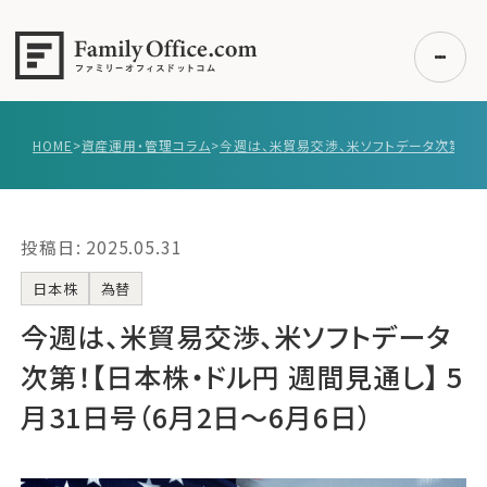
HOME
>
資産運用・管理コラム
>
初めての方へ
ご利用の流れ・プラン
投稿日: 2025.05.31
事例紹介
エキスパート一覧
日本株
為替
無料講座
今週は、米貿易交渉、米ソフトデータ
コラム
次第！【日本株・ドル円 週間見通し】 5
利用者の声
月31日号（6月2日〜6月6日）
無料ご相談
ログイン