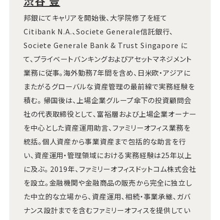
渋谷 豊
邦銀にてキャリアを開始後、大学院修了を経て
Citibank N.A.、Societe Generale信託銀行、
Societe Generale Bank & Trust Singapore に
て、プライベートバンキングおよびアセットマネジメント
業務に従事。海外勤務7年間を含め、日米欧・アジアに
またがるグローバルな資産管理の最前線で実務経験を
積む。 帰国後は、上場企業グループ傘下の投資顧問会
社の代表取締役として、富裕層および上場企業オーナー
を中心とした資産運用助言、ファミリーオフィス業務を
統括。個人資産から事業資産まで包括的な助言を行
い、資産運用・管理領域における実務経験は25年以上
に及ぶ。 2019年、ファミリーオフィスドットコム株式会社
を設立。金融機関や金融商品の販売から完全に独立し
た中立的な立場から、資産運用、相続・事業承継、ガバ
ナンス設計までを含むファミリーオフィスを提供してい