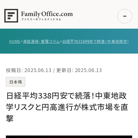
HOME
>
資産運用・管理コラム
>
初めての方へ
ご利用の流れ・プラン
投稿日: 2025.06.13 / 更新日: 2025.06.13
事例紹介
エキスパート一覧
日本株
無料講座
日経平均338円安で続落！中東地政
コラム
学リスクと円高進行が株式市場を直
利用者の声
撃
無料ご相談
ログイン