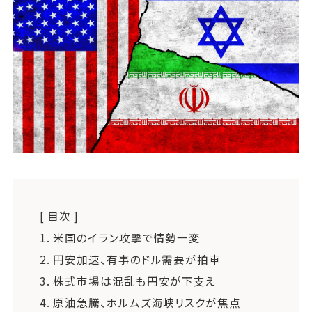
運営会社
ファミリーオフィスとは
関連書籍
メールマガジン登録
よくある質問
[ 目次 ]
1.
米国のイラン攻撃で情勢一変
2.
円安加速、有事のドル需要が拍車
3.
株式市場は混乱も円安が下支え
4.
原油急騰、ホルムズ海峡リスクが焦点