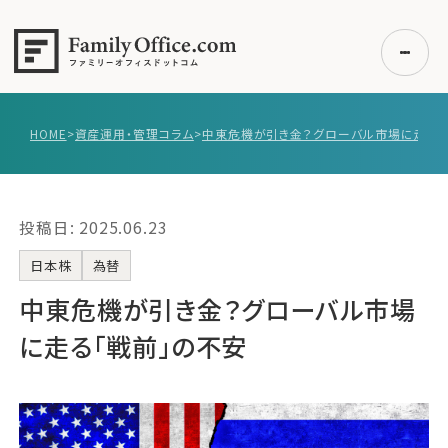
HOME
>
資産運用・管理コラム
>
初めての方へ
ご利用の流れ・プラン
投稿日: 2025.06.23
事例紹介
エキスパート一覧
日本株
為替
無料講座
中東危機が引き金？グローバル市場
コラム
に走る「戦前」の不安
利用者の声
無料ご相談
ログイン