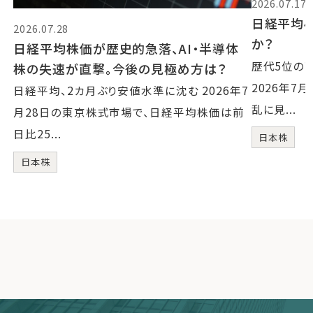
2026.07.17
日経平均4
2026.07.28
か？
日経平均株価が歴史的急落、AI・半導体
歴代5位の
株の失速が直撃。今後の見極め方は？
2026年7
日経平均、2カ月ぶり安値水準に沈む 2026年7
乱に見...
月28日の東京株式市場で、日経平均株価は前
日比25...
日本株
日本株