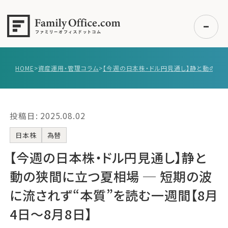
HOME
>
資産運用・管理コラム
>
初めての方へ
ご利用の流れ・プラン
投稿日: 2025.08.02
事例紹介
エキスパート一覧
日本株
為替
無料講座
【今週の日本株・ドル円見通し】静と
コラム
動の狭間に立つ夏相場 ─ 短期の波
利用者の声
に流されず“本質”を読む一週間【8月
4日〜8月8日】
無料ご相談
ログイン