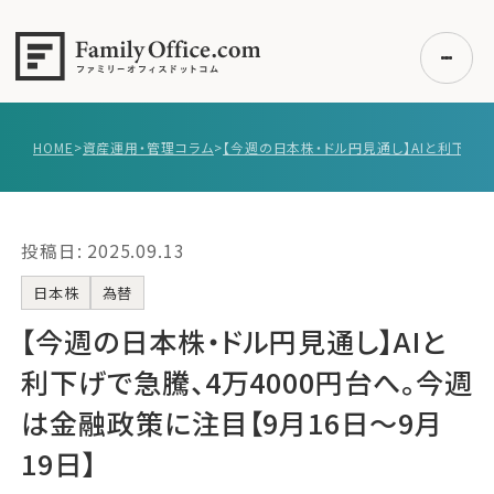
HOME
>
資産運用・管理コラム
>
初めての方へ
ご利用の流れ・プラン
投稿日: 2025.09.13
事例紹介
エキスパート一覧
日本株
為替
無料講座
【今週の日本株・ドル円見通し】AIと
コラム
利下げで急騰、4万4000円台へ。今週
利用者の声
は金融政策に注目【9月16日〜9月
19日】
無料ご相談
ログイン