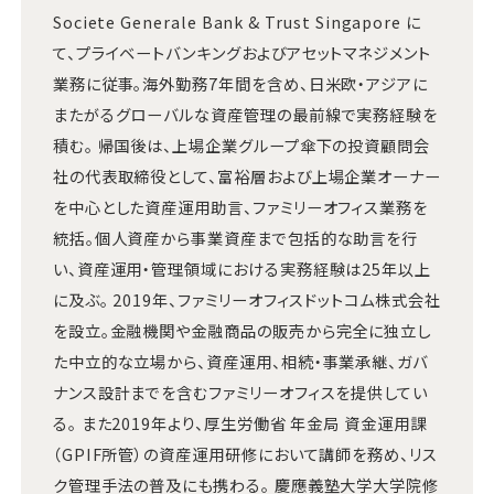
Societe Generale Bank & Trust Singapore に
て、プライベートバンキングおよびアセットマネジメント
業務に従事。海外勤務7年間を含め、日米欧・アジアに
またがるグローバルな資産管理の最前線で実務経験を
積む。 帰国後は、上場企業グループ傘下の投資顧問会
社の代表取締役として、富裕層および上場企業オーナー
を中心とした資産運用助言、ファミリーオフィス業務を
統括。個人資産から事業資産まで包括的な助言を行
い、資産運用・管理領域における実務経験は25年以上
に及ぶ。 2019年、ファミリーオフィスドットコム株式会社
を設立。金融機関や金融商品の販売から完全に独立し
た中立的な立場から、資産運用、相続・事業承継、ガバ
ナンス設計までを含むファミリーオフィスを提供してい
る。 また2019年より、厚生労働省 年金局 資金運用課
（GPIF所管）の資産運用研修において講師を務め、リス
ク管理手法の普及にも携わる。 慶應義塾大学大学院修