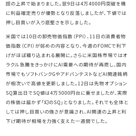
超の上昇で始まりました。翌9日は4万4000円突破を機
に利益確定売りが優勢となり反落しましたが、下値では
押し目買いが入り底堅さを示しました。
米国では10日の卸売物価指数（PPI）、11日の消費者物
価指数（CPI）が弱めの内容となり、今週のFOMCで利下
げがほぼ織り込まれる展開に。さらに米国株市場ではオ
ラクル急騰をきっかけにAI需要への期待が再燃し、国内
市場でもソフトバンクGやアドバンテストなどAI関連銘柄
が相次いで高値を更新しました。12日は先物オプション
SQ算出日でSQ値は4万5000円台に乗せましたが、実際
の株価は届かず「幻のSQ」となりました。それでも全体と
しては押し目買いの強さが意識され、AI関連の上昇と利
下げ期待が相場を力強く支えた一週間でした。