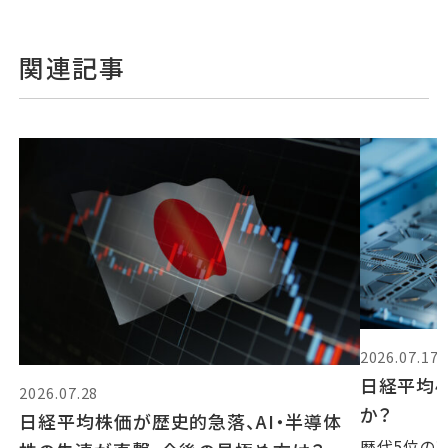
関連記事
2026.07.17
日経平均4
2026.07.28
か？
日経平均株価が歴史的急落、AI・半導体
歴代5位の