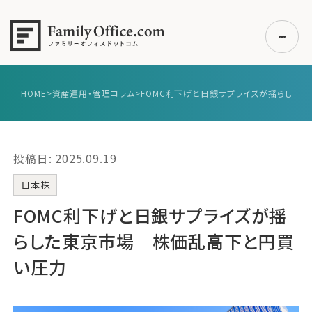
HOME
>
資産運用・管理コラム
>
初めての方へ
ご利用の流れ・プラン
投稿日: 2025.09.19
事例紹介
エキスパート一覧
日本株
無料講座
FOMC利下げと日銀サプライズが揺
コラム
らした東京市場 株価乱高下と円買
利用者の声
い圧力
無料ご相談
ログイン