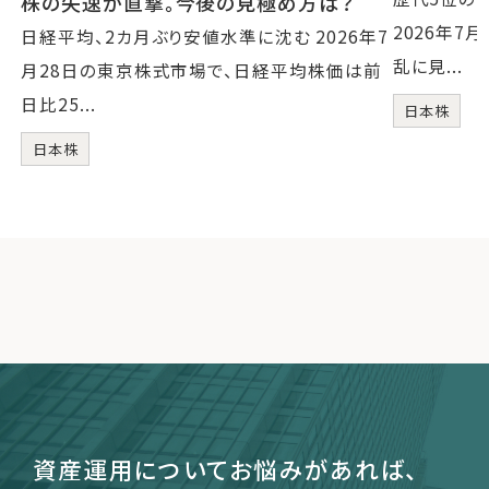
株の失速が直撃。今後の見極め方は？
2026年7
日経平均、2カ月ぶり安値水準に沈む 2026年7
乱に見...
月28日の東京株式市場で、日経平均株価は前
日比25...
日本株
日本株
資産運用についてお悩みがあれば、