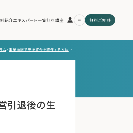
例紹介
エキスパート一覧
無料講座
無料ご相談
ラム
>
事業承継で老後資金を確保する方法とは？経営引退後の生活費も紹介
運営会社
用の流れ・プラン
ファミリーオフィスとは
スパート一覧
関連書籍
ム
メールマガジン登録
よくある質問
営引退後の生