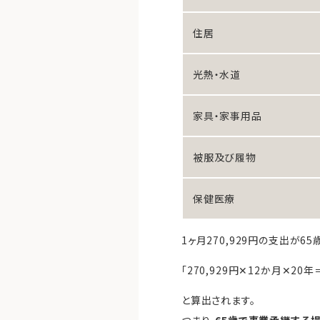
住居
光熱・水道
家具・家事用品
被服及び履物
保健医療
1ヶ月270,929円の支出が6
「270,929円✕12か月✕20年＝
と算出されます。
つまり、
65歳で事業承継する場