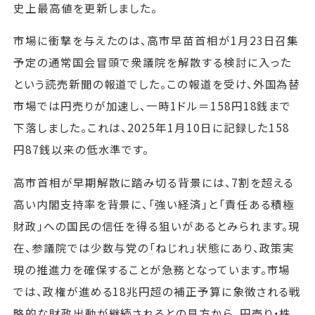
史上最高値を更新しました。
市場に衝撃を与えたのは、高市早苗首相が1月23日召集
予定の通常国会冒頭で衆議院を解散する検討に入った
という読売新聞の報道でした。この報道を受け、外国為替
市場では円売りが加速し、一時1ドル＝158円18銭まで
下落しました。これは、2025年1月10日に記録した158
円87銭以来の低水準です。
高市首相が早期解散に踏み切る背景には、7割を超える
高い内閣支持率を背景に、「強い経済」と「責任ある積極
財政」への国民の信任を得る狙いがあるとみられます。現
在、参議院では少数与党の「ねじれ」状態にあり、政策実
現の推進力を確保することが急務となっています。市場
では、政権が進める18兆円超の補正予算に象徴される戦
略的な財政出動が継続されるとの見方から、円売り・株