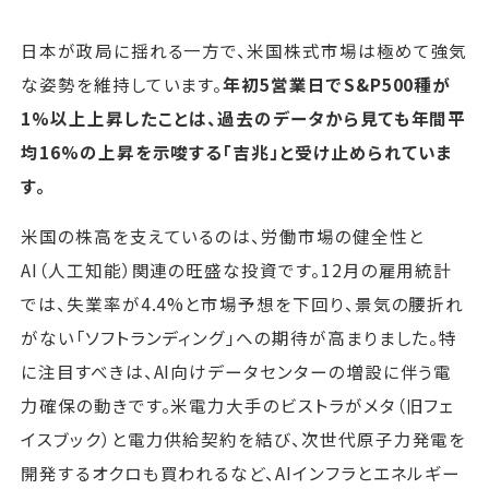
日本が政局に揺れる一方で、米国株式市場は極めて強気
な姿勢を維持しています。
年初5営業日でS&P500種が
1%以上上昇したことは、過去のデータから見ても年間平
均16%の上昇を示唆する「吉兆」と受け止められていま
す。
米国の株高を支えているのは、労働市場の健全性と
AI（人工知能）関連の旺盛な投資です。12月の雇用統計
では、失業率が4.4%と市場予想を下回り、景気の腰折れ
がない「ソフトランディング」への期待が高まりました。特
に注目すべきは、AI向けデータセンターの増設に伴う電
力確保の動きです。米電力大手のビストラがメタ（旧フェ
イスブック）と電力供給契約を結び、次世代原子力発電を
開発するオクロも買われるなど、AIインフラとエネルギー