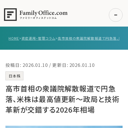
HOME
>
資産運用・管理コラム
>
初めての方へ
ご利用の流れ・プラン
投稿日: 2026.01.10 / 更新日: 2026.01.10
事例紹介
エキスパート一覧
日本株
無料講座
高市首相の衆議院解散報道で円急
コラム
落、米株は最高値更新～政局と技術
利用者の声
革新が交錯する2026年相場
無料ご相談
ログイン