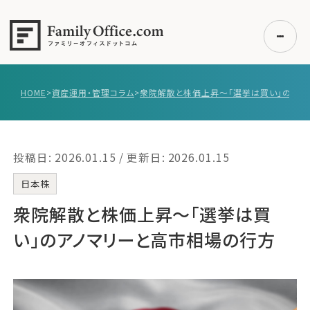
HOME
>
資産運用・管理コラム
>
初めての方へ
ご利用の流れ・プラン
投稿日: 2026.01.15 / 更新日: 2026.01.15
事例紹介
エキスパート一覧
日本株
無料講座
衆院解散と株価上昇～「選挙は買
コラム
い」のアノマリーと高市相場の行方
利用者の声
無料ご相談
ログイン