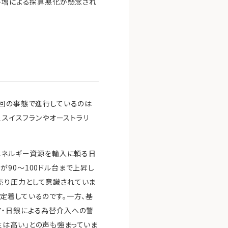
スト増による採算悪化が懸念され
今回の事態で進行しているのは
、スイスフランやオーストラリ
。エネルギー資源を輸入に頼る日
90〜100ドル台まで上昇し
売り圧力として意識されていま
定着しているのです。一方、基
府・日銀による為替介入への警
性は高い」との声も強まっていま