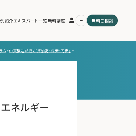
例紹介
エキスパート一覧
無料講座
無料ご相談
ラム
>
中東緊迫が招く「原油高・株安・円安」の連鎖〜エネルギー依存国・日本の脆弱性と世界市場の動揺~
運営会社
用の流れ・プラン
ファミリーオフィスとは
スパート一覧
関連書籍
ム
メールマガジン登録
よくある質問
〜エネルギー