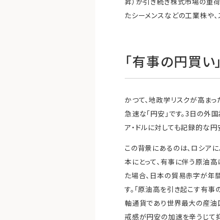
昇）が引き続き株式市場の重荷
たシーメンスなどの工業株や、
「有事の円買い
かつて、地政学リスクが高まっ
急速な「円安」です。3日の外
ア・ドルに対しても記録的な円
この背景にあるのは、ロシアに
本にとって、有事に伴う原油高
た場合、日本の貿易赤字が年間
す。「原油高を引き起こす有事
軸通貨であり世界最大の産油国
戒感が円安の加速を辛うじて抑