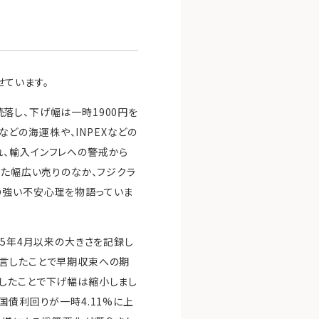
ています。
続落し、下げ幅は一時1900円を
どの海運株や、INPEXなどの
れ、輸入インフレへの警戒から
した幅広い売りのなか、フジクラ
の強い不安心理を物語っていま
25年4月以来の大きさを記録し
発言したことで早期収束への期
明したことで下げ幅は縮小しまし
国債利回りが一時4.11%に上