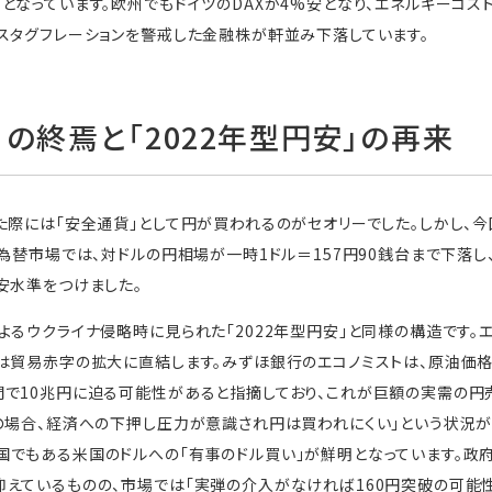
となっています。欧州でもドイツのDAXが4%安となり、エネルギーコ
スタグフレーションを警戒した金融株が軒並み下落しています。
」の終焉と「2022年型円安」の再来
た際には「安全通貨」として円が買われるのがセオリーでした。しかし、
国為替市場では、対ドルの円相場が一時1ドル＝157円90銭台まで下落し
安水準をつけました。
よるウクライナ侵略時に見られた「2022年型円安」と同様の構造です
は貿易赤字の拡大に直結します。みずほ銀行のエコノミストは、原油価格が
で10兆円に迫る可能性があると指摘しており、これが巨額の実需の円
の場合、経済への下押し圧力が意識され円は買われにくい」という状況が
でもある米国のドルへの「有事のドル買い」が鮮明となっています。政
えているものの、市場では「実弾の介入がなければ160円突破の可能