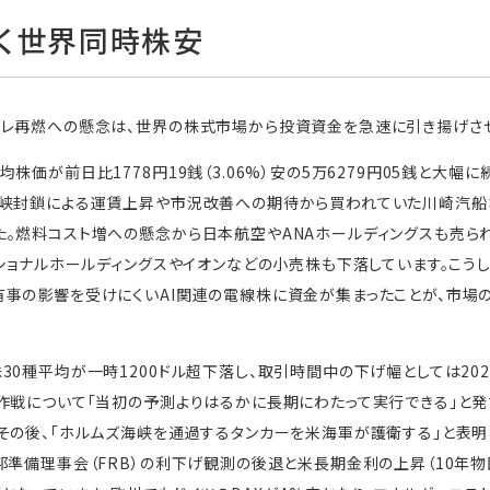
く世界同時株安
フレ再燃への懸念は、世界の株式市場から投資資金を急速に引き揚げさせ
株価が前日比1778円19銭（3.06%）安の5万6279円05銭と大幅に
峡封鎖による運賃上昇や市況改善への期待から買われていた川崎汽船な
。燃料コスト増への懸念から日本航空やANAホールディングスも売ら
ナショナルホールディングスやイオンなどの小売株も下落しています。こう
事の影響を受けにくいAI関連の電線株に資金が集まったことが、市場
30種平均が一時1200ドル超下落し、取引時間中の下げ幅としては20
作戦について「当初の予測よりはるかに長期にわたって実行できる」と
その後、「ホルムズ海峡を通過するタンカーを米海軍が護衛する」と表
邦準備理事会（FRB）の利下げ観測の後退と米長期金利の上昇（10年物