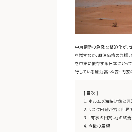
中東情勢の急激な緊迫化が、世
を増すなか、原油価格の急騰、
を中東に依存する日本にとって
行している原油高・株安・円安
[ 目次 ]
1.
ホルムズ海峡封鎖と原
2.
リスク回避が招く世界
3.
「有事の円買い」の終焉
4.
今後の展望