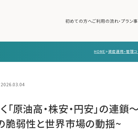
初めての方へ
ご利用の流れ・プラン
事
HOME
>
資産運用・管理コ
初めての方へ
ご利
事例紹介
エキ
無料講座
コラ
2026.03.04
利用者の声
無料ご相談
ログイン
く「原油高・株安・円安」の連鎖
の脆弱性と世界市場の動揺~