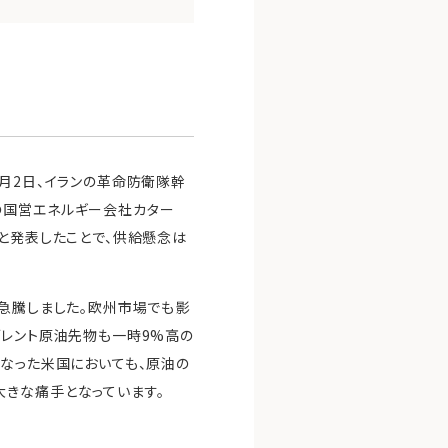
月2日、イランの革命防衛隊幹
の国営エネルギー会社カター
と発表したことで、供給懸念は
で急騰しました。欧州市場でも影
ブレント原油先物も一時9%高の
となった米国においても、原油の
大きな痛手となっています。