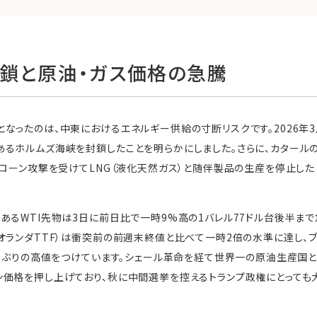
鎖と原油・ガス価格の急騰
なったのは、中東におけるエネルギー供給の寸断リスクです。2026年3
るホルムズ海峡を封鎖したことを明らかにしました。さらに、カタール
ドローン攻撃を受けてLNG（液化天然ガス）と随伴製品の生産を停止した
あるWTI先物は3日に前日比で一時9%高の1バレル77ドル台後半ま
オランダTTF）は衝突前の前週末終値と比べて一時2倍の水準に達し、
カ月ぶりの高値をつけています。シェール革命を経て世界一の原油生産国
価格を押し上げており、秋に中間選挙を控えるトランプ政権にとっても