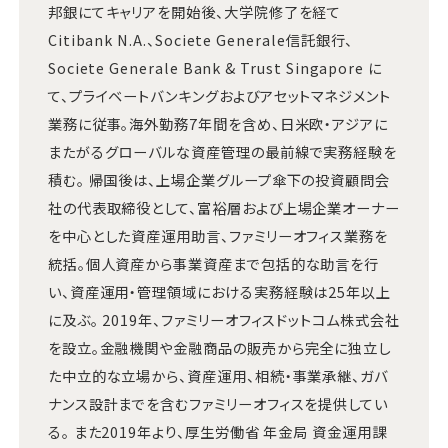
邦銀にてキャリアを開始後、大学院修了を経て
Citibank N.A.、Societe Generale信託銀行、
Societe Generale Bank & Trust Singapore に
て、プライベートバンキングおよびアセットマネジメント
業務に従事。海外勤務7年間を含め、日米欧・アジアに
またがるグローバルな資産管理の最前線で実務経験を
積む。 帰国後は、上場企業グループ傘下の投資顧問会
社の代表取締役として、富裕層および上場企業オーナー
を中心とした資産運用助言、ファミリーオフィス業務を
統括。個人資産から事業資産まで包括的な助言を行
い、資産運用・管理領域における実務経験は25年以上
に及ぶ。 2019年、ファミリーオフィスドットコム株式会社
を設立。金融機関や金融商品の販売から完全に独立し
た中立的な立場から、資産運用、相続・事業承継、ガバ
ナンス設計までを含むファミリーオフィスを提供してい
る。 また2019年より、厚生労働省 年金局 資金運用課