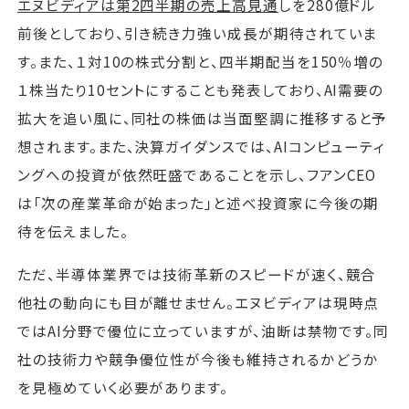
エヌビディアは第2四半期の売上高見通
しを280億ドル
前後としており、引き続き力強い成長が期待されていま
す。また、１対10の株式分割と、四半期配当を150％増の
１株当たり10セントにすることも発表しており、AI需要の
拡大を追い風に、同社の株価は当面堅調に推移すると予
想されます。また、決算ガイダンスでは、AIコンピューティ
ングへの投資が依然旺盛であることを示し、フアンCEO
は「次の産業革命が始まった」と述べ投資家に今後の期
待を伝えました。
ただ、半導体業界では技術革新のスピードが速く、競合
他社の動向にも目が離せません。エヌビディアは現時点
ではAI分野で優位に立っていますが、油断は禁物です。同
社の技術力や競争優位性が今後も維持されるかどうか
を見極めていく必要があります。