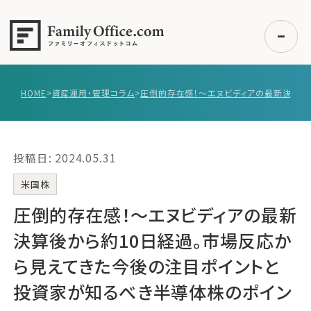
HOME
>
資産運用・管理コラム
>
初めての方へ
ご利用の流れ・プラン
投稿日: 2024.05.31
事例紹介
エキスパート一覧
米国株
無料講座
圧倒的存在感！〜エヌビディアの最新
コラム
決算後から約10日経過。市場反応か
利用者の声
ら見えてきた今後の注目ポイントと
投資家が知るべき半導体株のポイン
無料ご相談
ログイン