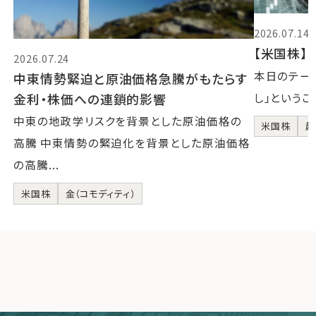
2026.07.14
【米国株】2
2026.07.24
本日のテーマ
中東情勢緊迫と原油価格急騰がもたらす
金利・株価への連鎖的影響
し」というこ
中東の地政学リスクを背景とした原油価格の
米国株
超
高騰 中東情勢の緊迫化を背景とした原油価格
の高騰...
米国株
金（コモディティ）