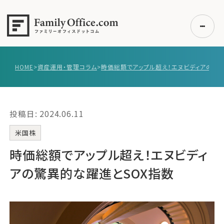
HOME
>
資産運用・管理コラム
>
初めての方へ
ご利用の流れ・プラン
投稿日: 2024.06.11
事例紹介
エキスパート一覧
米国株
無料講座
時価総額でアップル超え！エヌビディ
コラム
アの驚異的な躍進とSOX指数
利用者の声
無料ご相談
ログイン