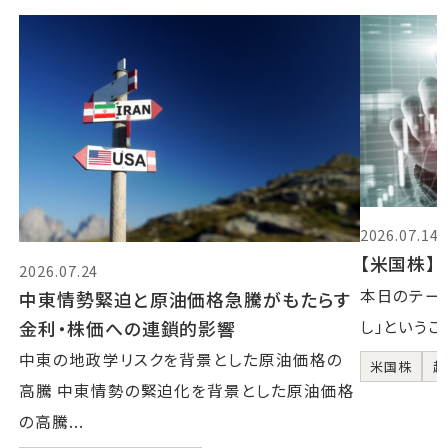
2026.07.14
【米国株】2
2026.07.24
本日のテーマ
中東情勢緊迫と原油価格急騰がもたらす
金利・株価への連鎖的影響
し」というこ
中東の地政学リスクを背景とした原油価格の
米国株
超
高騰 中東情勢の緊迫化を背景とした原油価格
の高騰...