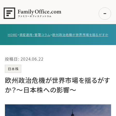
HOME
>
資産運用・管理コラム
>
初めての方へ
ご利用の流れ・プラン
投稿日: 2024.06.22
事例紹介
エキスパート一覧
日本株
無料講座
欧州政治危機が世界市場を揺るがす
コラム
か？～日本株への影響〜
利用者の声
無料ご相談
ログイン