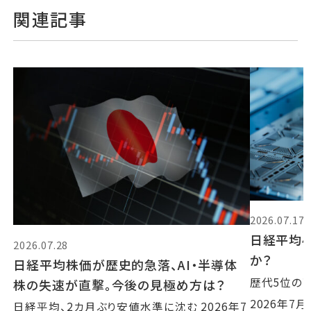
関連記事
2026.07.17
日経平均4
2026.07.28
か？
日経平均株価が歴史的急落、AI・半導体
歴代5位の
株の失速が直撃。今後の見極め方は？
2026年7
日経平均、2カ月ぶり安値水準に沈む 2026年7