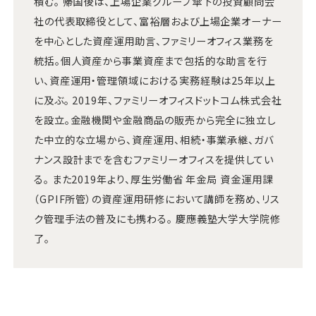
積む。 帰国後は、上場企業グループ傘下の投資顧問会
社の代表取締役として、富裕層および上場企業オーナー
を中心とした資産運用助言、ファミリーオフィス業務を
統括。個人資産から事業資産まで包括的な助言を行
い、資産運用・管理領域における実務経験は25年以上
に及ぶ。 2019年、ファミリーオフィスドットコム株式会社
を設立。金融機関や金融商品の販売から完全に独立し
た中立的な立場から、資産運用、相続・事業承継、ガバ
ナンス設計までを含むファミリーオフィスを提供してい
る。 また2019年より、厚生労働省 年金局 資金運用課
（GPIF所管）の資産運用研修において講師を務め、リス
ク管理手法の普及にも携わる。 慶應義塾大学大学院修
了。