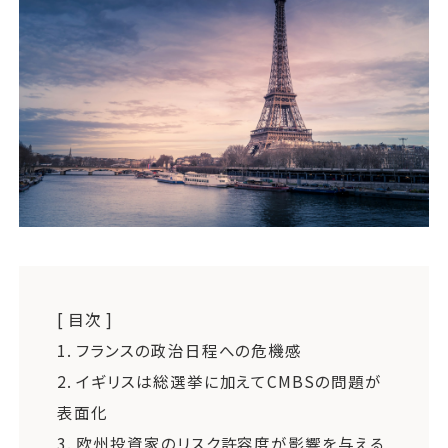
運営会社
ファミリーオフィスとは
関連書籍
メールマガジン登録
よくある質問
[ 目次 ]
1.
フランスの政治日程への危機感
2.
イギリスは総選挙に加えてCMBSの問題が
表面化
3.
欧州投資家のリスク許容度が影響を与える