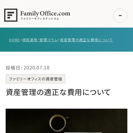
HOME
>
資産運用・管理コラム
>
資産管理の適正な費用について
初めての方へ
ご利用の流れ・プラン
投稿日: 2020.07.18
事例紹介
エキスパート一覧
ファミリーオフィスの資産管理
無料講座
資産管理の適正な費用について
コラム
利用者の声
無料ご相談
ログイン