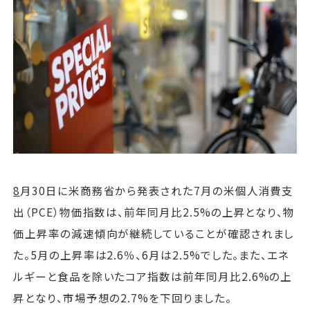
運営会社
ファミリーオフィスとは
関連書籍
メールマガジン登録
よくある質問
8
月30日に米商務省から発表された7月の米個人消費支
出（PCE）物価指数は、前年同月比2.5%の上昇となり、物
価上昇率の減速傾向が継続していることが確認されまし
た。5月の上昇率は2.6％、6月は2.5%でした。また、エネ
ルギーと食品を除いたコア指数は前年同月比2.6%の上
昇となり、市場予想の2.7%を下回りました。