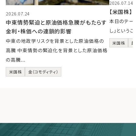
2026.07.14
【米国株】2
2026.07.24
本日のテーマ
中東情勢緊迫と原油価格急騰がもたらす
金利・株価への連鎖的影響
し」というこ
中東の地政学リスクを背景とした原油価格の
米国株
超
高騰 中東情勢の緊迫化を背景とした原油価格
の高騰...
米国株
金（コモディティ）