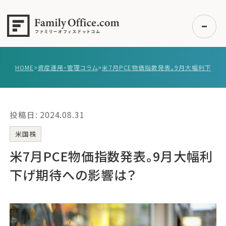
HOME
>
資産運用・管理コラム
>
初めての方へ
ご利用の流れ・プラン
投稿日: 2024.08.31
事例紹介
エキスパート一覧
米国株
無料講座
米7月PCE物価指数発表。9月大幅利
コラム
下げ期待への影響は？
利用者の声
無料ご相談
ログイン