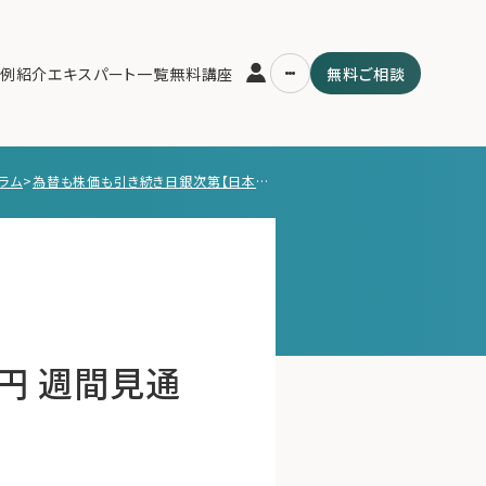
例紹介
エキスパート一覧
無料講座
無料ご相談
ラム
>
為替も株価も引き続き日銀次第【日本株・ドル円 週間見通し】 12月21日号（12月23日〜12月27日）
運営会社
用の流れ・プラン
ファミリーオフィスとは
スパート一覧
関連書籍
ム
メールマガジン登録
よくある質問
円 週間見通