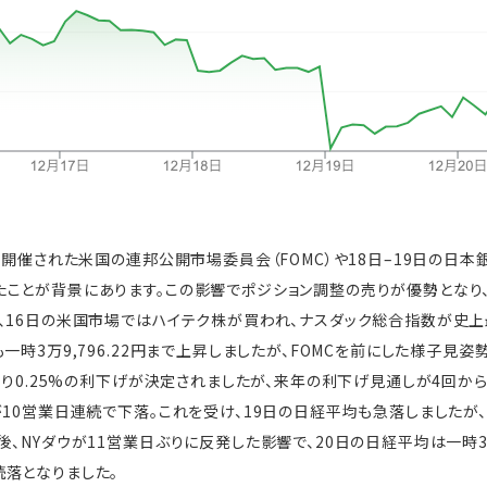
日に開催された米国の連邦公開市場委員会（FOMC）や18日–19日の日
ことが背景にあります。この影響でポジション調整の売りが優勢となり
、16日の米国市場ではハイテク株が買われ、ナスダック総合指数が史上
一時3万9,796.22円まで上昇しましたが、FOMCを前にした様子見
想通り0.25%の利下げが決定されましたが、来年の利下げ見通しが4回か
が10営業日連続で下落。これを受け、19日の日経平均も急落しましたが
、NYダウが11営業日ぶりに反発した影響で、20日の日経平均は一時3万
落となりました。