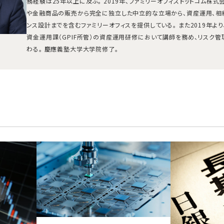
務経験は25年以上に及ぶ。 2019年、ファミリーオフィスドットコム株
や金融商品の販売から完全に独立した中立的な立場から、資産運用、相
ンス設計までを含むファミリーオフィスを提供している。 また2019年よ
資金運用課（GPIF所管）の資産運用研修において講師を務め、リスク
わる。 慶應義塾大学大学院修了。