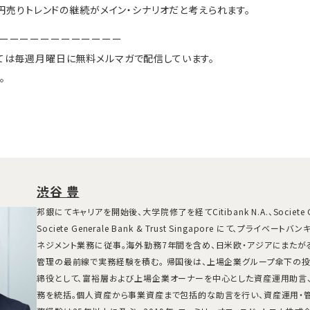
円売りトレンドの継続がメイン・シナリオだと考えられます。
ーーーーーーーーーーーー
ては毎週月曜日に無料メルマガで配信しています。
。
渋谷 豊
邦銀にてキャリアを開始後、大学院修了を経てCitibank N.A.、Societe 
Societe Generale Bank & Trust Singapore にて、プライベ
ネジメント業務に従事。海外勤務7年間を含め、日米欧・アジアにまたが
管理の最前線で実務経験を積む。 帰国後は、上場企業グループ傘下の
締役として、富裕層および上場企業オーナーを中心とした資産運用助言、
務を統括。個人資産から事業資産まで包括的な助言を行い、資産運用・