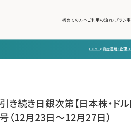
初めての方へ
ご利用の流れ・プラン
事
HOME
>
資産運用・管理コ
初めての方へ
ご利
事例紹介
エキ
無料講座
コラ
利用者の声
無料ご相談
ログイン
引き続き日銀次第【日本株・ドル
日号（12月23日〜12月27日）