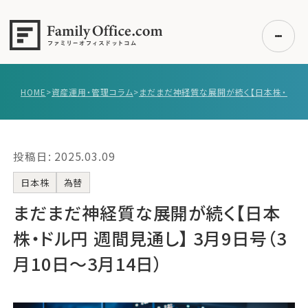
HOME
>
資産運用・管理コラム
>
初めての方へ
ご利用の流れ・プラン
投稿日: 2025.03.09
事例紹介
エキスパート一覧
日本株
為替
無料講座
まだまだ神経質な展開が続く【日本
コラム
株・ドル円 週間見通し】 3月9日号（3
利用者の声
月10日〜3月14日）
無料ご相談
ログイン