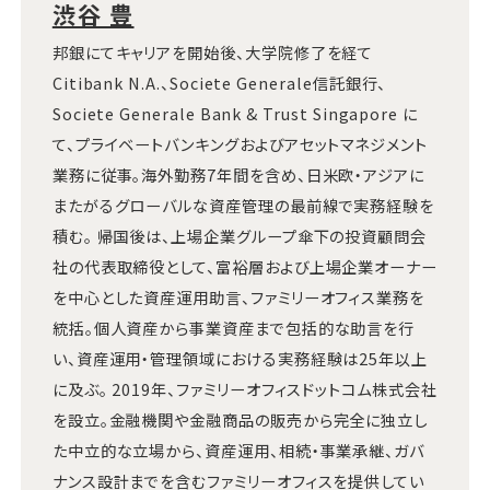
渋谷 豊
邦銀にてキャリアを開始後、大学院修了を経て
Citibank N.A.、Societe Generale信託銀行、
Societe Generale Bank & Trust Singapore に
て、プライベートバンキングおよびアセットマネジメント
業務に従事。海外勤務7年間を含め、日米欧・アジアに
またがるグローバルな資産管理の最前線で実務経験を
積む。 帰国後は、上場企業グループ傘下の投資顧問会
社の代表取締役として、富裕層および上場企業オーナー
を中心とした資産運用助言、ファミリーオフィス業務を
統括。個人資産から事業資産まで包括的な助言を行
い、資産運用・管理領域における実務経験は25年以上
に及ぶ。 2019年、ファミリーオフィスドットコム株式会社
を設立。金融機関や金融商品の販売から完全に独立し
た中立的な立場から、資産運用、相続・事業承継、ガバ
ナンス設計までを含むファミリーオフィスを提供してい