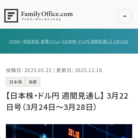
HOME
>
資産運用・管理コラム
>
初めての方へ
ご利用の流れ・プラン
投稿日: 2025.03.22 / 更新日: 2025.12.16
事例紹介
エキスパート一覧
日本株
為替
無料講座
【日本株・ドル円 週間見通し】 3月22
コラム
日号（3月24日〜3月28日）
利用者の声
無料ご相談
ログイン