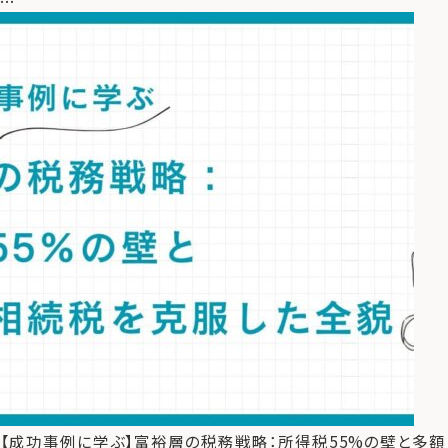
【成功事例に学ぶ】富裕層の税務戦略：所得税55%の壁と多額