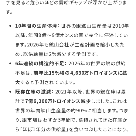
字を見ると危ういほどの需給ギャップが浮かび上がりま
す。
10年間の生産停滞：
世界の銀鉱山生産量は2010年
以降、年間8億〜9億オンスの間で完全に停滞してい
ます。2026年も鉱山会社が生産計画を縮小したた
め、総供給量は2%減少する予測です。
6年連続の構造的不足：
2026年の世界の銀の供給
不足は、
前年比15%増の4,630万トロイオンスに拡
大
すると予測されています。
既存在庫の激減：
2021年以降、世界の銀在庫は累
計で
7億6,200万トロイオンス減少
しました。これは
世界の年間鉱山生産量の約90%に相当します。つま
り、銀市場はわずか5年間で、蓄積されてきた在庫か
ら「ほぼ1年分の供給量」を食いつぶしたことになり、