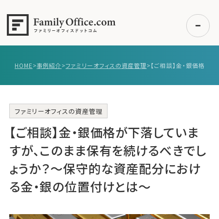
HOME
>
事例紹介
>
ファミリーオフィスの資産管理
>
初めての方へ
ご利用の流れ・プラン
事例紹介
ファミリーオフィスの資産管理
【ご相談】金・銀価格が下落していま
エキスパート一覧
無料講座
すが、このまま保有を続けるべきでし
コラム
ょうか？～保守的な資産配分におけ
利用者の声
る金・銀の位置付けとは～
無料ご相談
ログイン