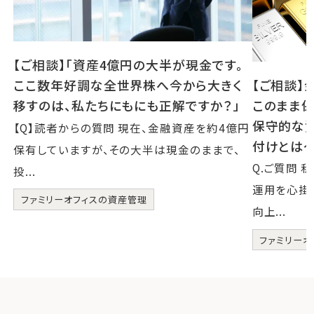
【ご相談】「資産4億円の大半が現金です。
【ご相談】
ここ数年好調な全世界株へ今から大きく
このまま保
移すのは、私たちにもにも正解ですか？」
保守的な
【Q】読者からの質問 現在、金融資産を約4億円
付けとは
保有していますが、その大半は現金のままで、
Q.ご質問
投...
運用を心掛
ファミリーオフィスの資産管理
向上...
ファミリーオ