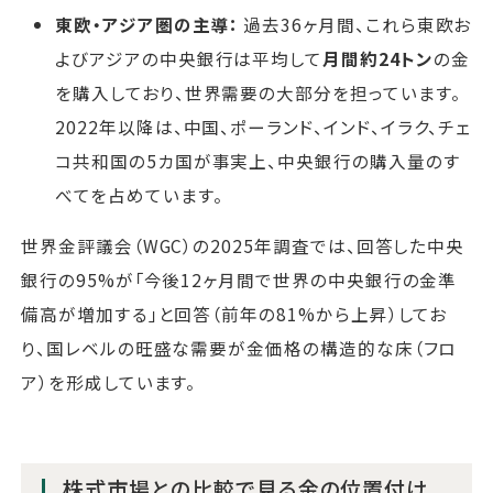
東欧・アジア圏の主導：
過去36ヶ月間、これら東欧お
よびアジアの中央銀行は平均して
月間約24トン
の金
を購入しており、世界需要の大部分を担っています。
2022年以降は、中国、ポーランド、インド、イラク、チェ
コ共和国の5カ国が事実上、中央銀行の購入量のす
べてを占めています。
世界金評議会（WGC）の2025年調査では、回答した中央
銀行の95%が「今後12ヶ月間で世界の中央銀行の金準
備高が増加する」と回答（前年の81%から上昇）してお
り、国レベルの旺盛な需要が金価格の構造的な床（フロ
ア）を形成しています。
株式市場との比較で見る金の位置付け