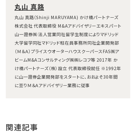
丸山 真路
丸山 真路（Shinji MARUYAMA) かけ橋パートナーズ
株式会社 代表取締役 M&Aアドバイザリーエキスパート
山一證券㈱ 法人営業同社留学生制度によりマドリッド
大学留学同社マドリッド駐在員事務所同社企業開発部
（Ｍ＆Ａ）プライスウオーターハウスクーパースFAS㈱ア
ビームM&Aコンサルティング㈱㈱レコフ等 2017年 か
け橋パートナーズ（株）設立 代表取締役就任 ※1992年
に山一證券企業開発部をスタートに、おおよそ30年間
に亘りＭ＆Ａアドバイザリー業務に従事
関連記事