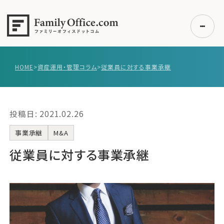
HOME
>
資産運用・管理コラム
>
従業員に対する事業承継
初めての方へ
ご利用の流れ・プラン
投稿日: 2021.02.26
事例紹介
エキスパート一覧
事業承継
M&A
無料講座
従業員に対する事業承継
コラム
利用者の声
無料ご相談
ログイン