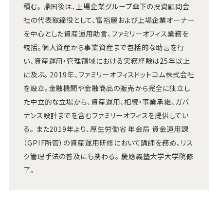
積む。 帰国後は、上場企業グループ傘下の投資顧問会
社の代表取締役として、富裕層および上場企業オーナー
を中心とした資産運用助言、ファミリーオフィス業務を
統括。個人資産から事業資産まで包括的な助言を行
い、資産運用・管理領域における実務経験は25年以上
に及ぶ。 2019年、ファミリーオフィスドットコム株式会社
を設立。金融機関や金融商品の販売から完全に独立し
た中立的な立場から、資産運用、相続・事業承継、ガバ
ナンス設計までを含むファミリーオフィスを提供してい
る。 また2019年より、厚生労働省 年金局 資金運用課
（GPIF所管）の資産運用研修において講師を務め、リス
ク管理手法の普及にも携わる。 慶應義塾大学大学院修
了。