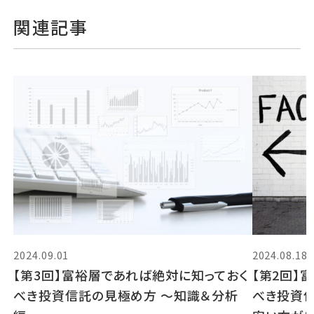
関連記事
2024.09.01
2024.08.18
【第3回】富裕層であれば絶対に知っておく
【第2回】
べき投資信託の見極め方 〜知識＆分析
べき投資