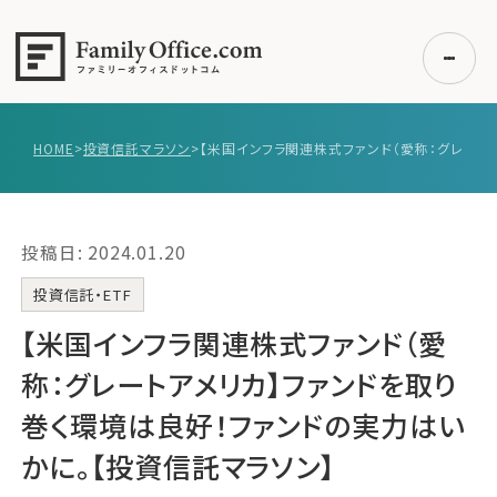
HOME
>
投資信託マラソン
>
初めての方へ
ご利用の流れ・プラン
投稿日: 2024.01.20
事例紹介
エキスパート一覧
投資信託・ETF
無料講座
【米国インフラ関連株式ファンド（愛
コラム
称：グレートアメリカ】ファンドを取り
利用者の声
巻く環境は良好！ファンドの実力はい
かに。【投資信託マラソン】
無料ご相談
ログイン