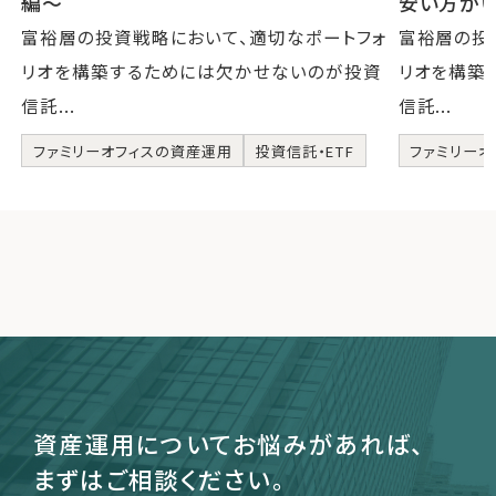
編〜
安い方が
富裕層の投資戦略において、適切なポートフォ
富裕層の投
リオを構築するためには欠かせないのが投資
リオを構築
信託...
信託...
ファミリーオフィスの資産運用
投資信託・ETF
ファミリーオ
資産運用についてお悩みがあれば、
まずはご相談ください。