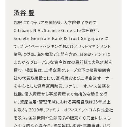
渋谷 豊
邦銀にてキャリアを開始後、大学院修了を経て
Citibank N.A.、Societe Generale信託銀行、
Societe Generale Bank & Trust Singapore に
て、プライベートバンキングおよびアセットマネジメント
業務に従事。海外勤務7年間を含め、日米欧・アジアに
またがるグローバルな資産管理の最前線で実務経験を
積む。 帰国後は、上場企業グループ傘下の投資顧問会
社の代表取締役として、富裕層および上場企業オーナー
を中心とした資産運用助言、ファミリーオフィス業務を
統括。個人資産から事業資産まで包括的な助言を行
い、資産運用・管理領域における実務経験は25年以上
に及ぶ。 2019年、ファミリーオフィスドットコム株式会社
を設立。金融機関や金融商品の販売から完全に独立し
た中立的な立場から、資産運用、相続・事業承継、ガバ