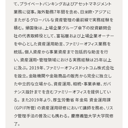
て、プライベートバンキングおよびアセットマネジメント
業務に従事。海外勤務7年間を含め、日米欧・アジアに
またがるグローバルな資産管理の最前線で実務経験を
積む。 帰国後は、上場企業グループ傘下の投資顧問会
社の代表取締役として、富裕層および上場企業オーナー
を中心とした資産運用助言、ファミリーオフィス業務を
統括。個人資産から事業資産まで包括的な助言を行
い、資産運用・管理領域における実務経験は25年以上
に及ぶ。 2019年、ファミリーオフィスドットコム株式会社
を設立。金融機関や金融商品の販売から完全に独立し
た中立的な立場から、資産運用、相続・事業承継、ガバ
ナンス設計までを含むファミリーオフィスを提供してい
る。 また2019年より、厚生労働省 年金局 資金運用課
（GPIF所管）の資産運用研修において講師を務め、リス
ク管理手法の普及にも携わる。 慶應義塾大学大学院修
了。