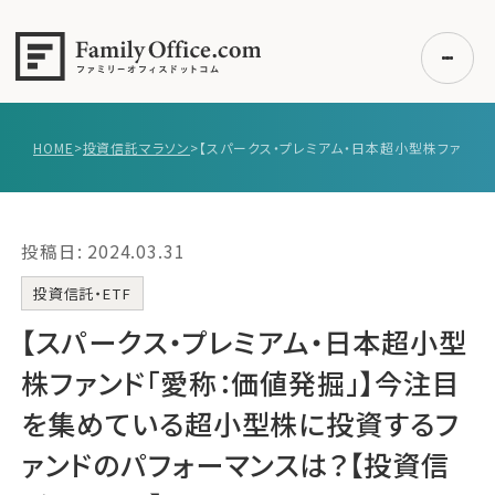
HOME
>
投資信託マラソン
>
【スパー
初めての方へ
ご利用の流れ・プラン
投稿日: 2024.03.31
事例紹介
エキスパート一覧
投資信託・ETF
無料講座
【スパークス・プレミアム・日本超小型
コラム
株ファンド「愛称：価値発掘」】今注目
利用者の声
を集めている超小型株に投資するフ
ァンドのパフォーマンスは？【投資信
無料ご相談
ログイン