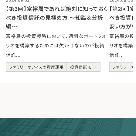
【第3回】富裕層であれば絶対に知っておく
【第2回】
べき投資信託の見極め方 〜知識＆分析
べき投資
編〜
安い方が
富裕層の投資戦略において、適切なポートフォ
富裕層の投
リオを構築するためには欠かせないのが投資
リオを構築
信託...
信託...
ファミリーオフィスの資産運用
投資信託・ETF
ファミリーオ